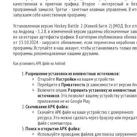
качественная и приятная графика. Второе - интересный и бе
программный замысел. Третье - зачетные клавиши управления. В ит
запускаем себе качественную программу.
Установленная версия Hockey Battle 2 (Хоккей Батл 2) [МОД Все от
на Андроид - 1.2.8, в измененной версии удалены обозначенные зав
из-за которых артефакты графики. В категории опубликована обнова
от 15.10.2024 - загрузите обновление, если перенесена нерабочая 
программы. Вступайте в наш аккаунт, чтобы устанавливать только л
программы, рекомендованные нашими друзьями.
Как установить APK файл на Android
Разрешение установки из неизвестных источников:
Откройте
Настройки
на вашем устройстве.
Перейдите в
Приватность
(в зависимости от версии And
Включите опцию
Разрешить установку из неизвестных
источников
. Это позволит вашему устройству устанав
приложения не из Google Play.
Скачивание APK файла:
Скачайте APK файл на ваше устройство с доверенного
ресурса. Это можно сделать через браузер или передат
файл с компьютера.
Поиск и открытие APK файла:
Используйте проводник файлов для поиска загруженног