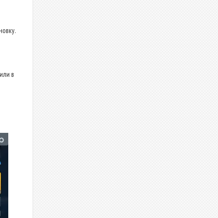
новку.
или в