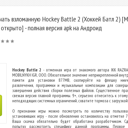
чать взломанную Hockey Battle 2 (Хоккей Батл 2) [
 открыто] - полная версия apk на Андроид
Hockey Battle 2
- отменная игра от знакомого автора IKK RAZR
MOBILNYKH IGR, OOO. Обязательное значение неприкрепленной внут
памяти для установки 877MB, скопируйте на флешку никч
развлечения, программки и музыкальные композиции для соверш
завершения действия сборки полезных файлов. Существенное пра
свежая версия главной программы. 9+, серьезно отнеситесь к этому,
неподходящих системных ограничений, схватите тормоза с загрузкой
О признании игры можно посмотреть по количеству пользова
установивших игру - после обновления остановилось на отметке 7
Ваша скачка обязательно будет обработана разработчиком. С
попытку рассмотреть специфику данной программы. Первое