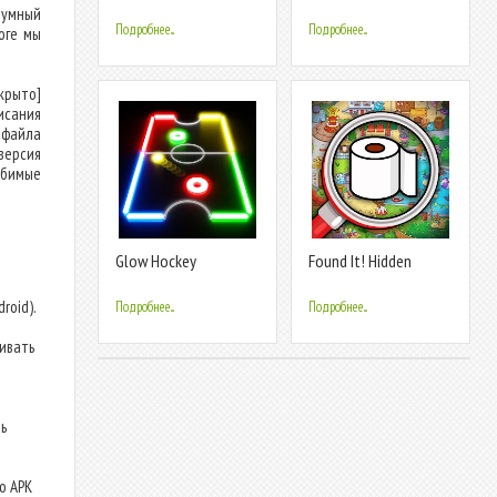
зумный
Подробнее...
Подробнее...
оге мы
крыто]
исания
 файла
версия
юбимые
Glow Hockey
Found It! Hidden
Object Game
roid).
Подробнее...
Подробнее...
ливать
ь
о APK