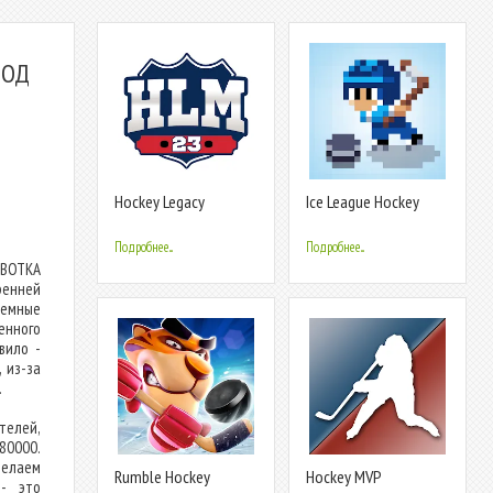
МОД
Hockey Legacy
Ice League Hockey
Manager 23
Подробнее...
Подробнее...
ABOTKA
ренней
емные
енного
вило -
 из-за
.
телей,
80000.
делаем
Rumble Hockey
Hockey MVP
 - это