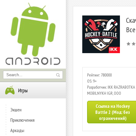
Ска
Все
Рейтинг: 780000
OS: 9+
Разработчик: IKK RAZRABOTKA
Игры
MOBILNYKH IGR, OOO
Ссылка на Hockey
Экшен
Battle 2 (Мод: без
ограничений)
Приключения
Аркады