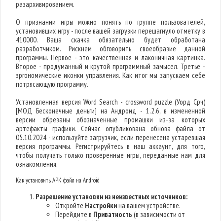
разархивированием.
О признании игры можно понять по группе пользователей,
установивших игру - после вашей загрузки перешагнуло отметку в
410000. Ваша скачка обязательно будет обработана
разработчиком. Рискнем обговорить своеобразие данной
программы. Первое - это качественная и лаконичная картинка.
Второе - продуманный и крутой программный замысел. Третье -
эргономические иконки управления. Как итог мы запускаем себе
потрясающую программу.
Установленная версия Word Search - crossword puzzle (Уорд Срч)
[МОД Бесконечные деньги] на Андроид - 1.2.6, в измененной
версии обрезаны обозначенные промашки из-за которых
артефакты графики. Сейчас опубликована обнова файла от
05.10.2024 - используйте загрузчик, если перенесена устаревшая
версия программы. Регистрируйтесь в наш аккаунт, для того,
чтобы получать только проверенные игры, переданные нам для
ознакомления.
Как установить APK файл на Android
Разрешение установки из неизвестных источников:
Откройте
Настройки
на вашем устройстве.
Перейдите в
Приватность
(в зависимости от