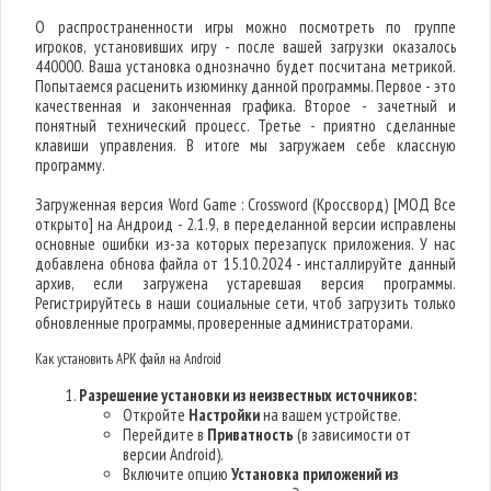
О распространенности игры можно посмотреть по группе
игроков, установивших игру - после вашей загрузки оказалось
440000. Ваша установка однозначно будет посчитана метрикой.
Попытаемся расценить изюминку данной программы. Первое - это
качественная и законченная графика. Второе - зачетный и
понятный технический процесс. Третье - приятно сделанные
клавиши управления. В итоге мы загружаем себе классную
программу.
Загруженная версия Word Game : Crossword (Кроссворд) [МОД Все
открыто] на Андроид - 2.1.9, в переделанной версии исправлены
основные ошибки из-за которых перезапуск приложения. У нас
добавлена обнова файла от 15.10.2024 - инсталлируйте данный
архив, если загружена устаревшая версия программы.
Регистрируйтесь в наши социальные сети, чтоб загрузить только
обновленные программы, проверенные администраторами.
Как установить APK файл на Android
Разрешение установки из неизвестных источников:
Откройте
Настройки
на вашем устройстве.
Перейдите в
Приватность
(в зависимости от
версии Android).
Включите опцию
Установка приложений из