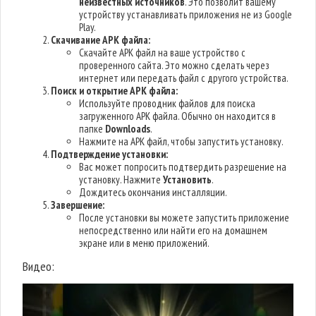
неизвестных источников
. Это позволит вашему
устройству устанавливать приложения не из Google
Play.
Скачивание APK файла:
Скачайте APK файл на ваше устройство с
проверенного сайта. Это можно сделать через
интернет или передать файл с другого устройства.
Поиск и открытие APK файла:
Используйте проводник файлов для поиска
загруженного APK файла. Обычно он находится в
папке
Downloads
.
Нажмите на APK файл, чтобы запустить установку.
Подтверждение установки:
Вас может попросить подтвердить разрешение на
установку. Нажмите
Установить
.
Дождитесь окончания инсталляции.
Завершение:
После установки вы можете запустить приложение
непосредственно или найти его на домашнем
экране или в меню приложений.
Видео: