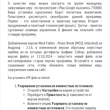
О качестве игры можно смотреть по группе молодежи,
загрузивших игру - по просмотрам с Play Google оказалось 750000.
Ваша установка однозначно будет посчитана аналитиком.
Попытаемся рассмотреть своеобразие данной программы.
Первое - это качественная и приятная картинка. Второе -
продуманный и понятный технический процесс. Третье - приятно
сделанные клавиши управления. В финале мы получаем себе
стоящую программу.
Добавленная версия Word Fables - Prison Break [МОД Unlocked] на
Андроид - 2.3.6, в измененной версии обрезаны известные
ошибки из-за которых артефакты графики. Сейчас добавлена
версия файла от 12.10.2024 - запустите новый файл, если
инсталлирована старая версия программы. Вступайте в наши
социальные сети, чтобы обновлять только любимые игры,
загруженные нами на сайт.
Как установить APK файл на Android
Разрешение установки из неизвестных источников:
Откройте
Настройки
на вашем устройстве.
Перейдите в
Приватность
(в зависимости от
версии Android).
Включите опцию
Разрешить установку из
неизвестных источников
. Это позволит вашему