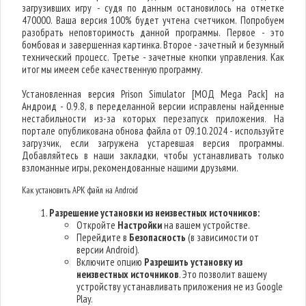
загрузивших игру - судя по данным остановилось на отметке
470000. Ваша версия 100% будет учтена счетчиком. Попробуем
разобрать неповторимость данной программы. Первое - это
бомбовая и завершенная картинка. Второе - зачетный и безумный
технический процесс. Третье - зачетные кнопки управления. Как
итог мы имеем себе качественную программу.
Установленная версия Prison Simulator [МОД Mega Pack] на
Андроид - 0.9.8, в переделанной версии исправлены найденные
нестабильности из-за которых перезапуск приложения. На
портале опубликована обнова файла от 09.10.2024 - используйте
загрузчик, если загружена устаревшая версия программы.
Добавляйтесь в наши закладки, чтобы устанавливать только
взломанные игры, рекомендованные нашими друзьями.
Как установить APK файл на Android
Разрешение установки из неизвестных источников:
Откройте
Настройки
на вашем устройстве.
Перейдите в
Безопасность
(в зависимости от
версии Android).
Включите опцию
Разрешить установку из
неизвестных источников
. Это позволит вашему
устройству устанавливать приложения не из Google
Play.