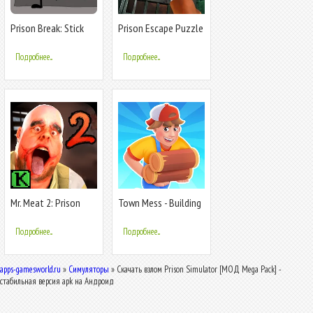
Prison Break: Stick
Prison Escape Puzzle
Story
Adventure
Подробнее...
Подробнее...
Mr. Meat 2: Prison
Town Mess - Building
Break
Adventure
Подробнее...
Подробнее...
apps-gamesworld.ru
»
Симуляторы
» Скачать взлом Prison Simulator [МОД Mega Pack] -
стабильная версия apk на Андроид