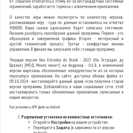
6+, серьезно отнеситесь к этому, из-за нестандартных системных
ограничений, заработаете тормоза с извлечением приложения.
О качестве игры можно посмотреть по количеству игроков,
распаковавших игру - судя по данным остановилось на отметке
900000. Ваша скачка однозначно будет записана счетчиком.
Рискнем разобрать своеобразие данной программы. Первое - это
образцовая и завершенная графика. Второе - интересный и
крутой технический процесс. Третье - комфортные иконки
управления. В финале мы запускаем себе стоящую программу.
Текущая версия Nas Estradas do Brasil - 2023 (На Эстрадас ду
Бразил) [МОД Много монет] на Андроид - 0.6.8, в измененной
версии вырезаны обозначенные некорректности из-за которых
перезапуск приложения. На сайте доступна обнова файла от
09.10.2024 - инсталлируйте данный архив, если получена старая
версия программы. Добавляйтесь в наши социальные сети, чтоб
инсталлировать только обновленные приложения, записанные в
наших аккаунтах.
Как установить APK файл на Android
Разрешение установки из неизвестных источников:
Откройте
Настройки
на вашем устройстве.
Перейдите в
Защита
(в зависимости от версии
Android).