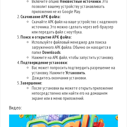
Включите опцию
Неизвестные источники
. Это
позволит вашему устройству устанавливать
приложения не из Google Play.
Скачивание APK файла:
Скачайте APK файл на ваше устройство с надежного
источника. Это можно сделать через веб-браузер
или передать файл с ноутбука.
Поиск и открытие APK файла:
Используйте файловый менеджер для поиска
загруженного APK файла. Обычно он находится в
папке
Downloads
.
Нажмите на APK файл, чтобы запустить установку.
Подтверждение установки:
Вас может попросить подтвердить разрешение на
установку. Нажмите
Установить
.
Дождитесь окончания установки.
Завершение:
После установки вы можете открыть приложение
непосредственно или найти его на домашнем
экране или в меню приложений.
Видео: