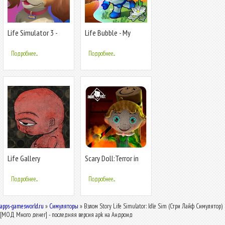
Life Simulator 3 -
Life Bubble - My
Real Life
Little Planet
Подробнее...
Подробнее...
Life Gallery
Scary Doll:Terror in
the Cabin
Подробнее...
Подробнее...
apps-gamesworld.ru
»
Симуляторы
» Взлом Story Life Simulator: Idle Sim (Стри Лайф Симулятор)
[МОД Много денег] - последняя версия apk на Андроид