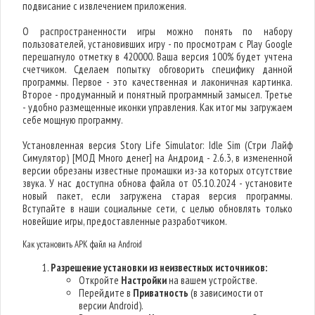
подвисание с извлечением приложения.
О распространенности игры можно понять по набору
пользователей, установивших игру - по просмотрам с Play Google
перешагнуло отметку в 420000. Ваша версия 100% будет учтена
счетчиком. Сделаем попытку обговорить специфику данной
программы. Первое - это качественная и лаконичная картинка.
Второе - продуманный и понятный программный замысел. Третье
- удобно размещенные иконки управления. Как итог мы загружаем
себе мощную программу.
Установленная версия Story Life Simulator: Idle Sim (Стри Лайф
Симулятор) [МОД Много денег] на Андроид - 2.6.3, в измененной
версии обрезаны известные промашки из-за которых отсутствие
звука. У нас доступна обнова файла от 05.10.2024 - установите
новый пакет, если загружена старая версия программы.
Вступайте в наши социальные сети, с целью обновлять только
новейшие игры, предоставленные разработчиком.
Как установить APK файл на Android
Разрешение установки из неизвестных источников:
Откройте
Настройки
на вашем устройстве.
Перейдите в
Приватность
(в зависимости от
версии Android).