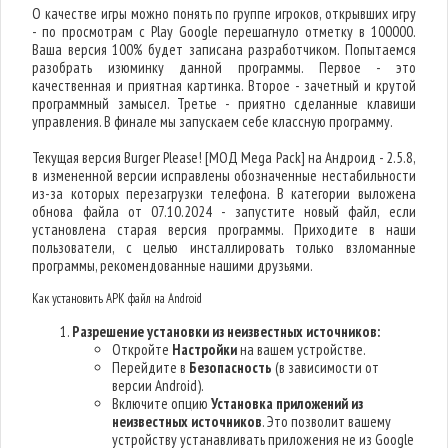
О качестве игры можно понять по группе игроков, открывших игру
- по просмотрам с Play Google перешагнуло отметку в 100000.
Ваша версия 100% будет записана разработчиком. Попытаемся
разобрать изюминку данной программы. Первое - это
качественная и приятная картинка. Второе - зачетный и крутой
программный замысел. Третье - приятно сделанные клавиши
управления. В финале мы запускаем себе классную программу.
Текущая версия Burger Please! [МОД Mega Pack] на Андроид - 2.5.8,
в измененной версии исправлены обозначенные нестабильности
из-за которых перезагрузки телефона. В категории выложена
обнова файла от 07.10.2024 - запустите новый файл, если
установлена старая версия программы. Приходите в наши
пользователи, с целью инсталлировать только взломанные
программы, рекомендованные нашими друзьями.
Как установить APK файл на Android
Разрешение установки из неизвестных источников:
Откройте
Настройки
на вашем устройстве.
Перейдите в
Безопасность
(в зависимости от
версии Android).
Включите опцию
Установка приложений из
неизвестных источников
. Это позволит вашему
устройству устанавливать приложения не из Google