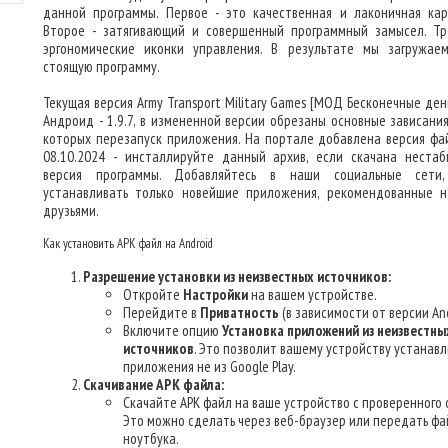
данной программы. Первое - это качественная и лаконичная кар
Второе - затягивающий и совершенный программный замысел. Тр
эргономические иконки управления. В результате мы загружае
стоящую программу.
Текущая версия Army Transport Military Games [МОД Бесконечные ден
Андроид - 1.9.7, в измененной версии обрезаны основные зависания
которых перезапуск приложения. На портале добавлена версия фа
08.10.2024 - инсталлируйте данный архив, если скачана нестаб
версия программы. Добавляйтесь в наши социальные сети,
устанавливать только новейшие приложения, рекомендованные 
друзьями.
Как установить APK файл на Android
Разрешение установки из неизвестных источников:
Откройте
Настройки
на вашем устройстве.
Перейдите в
Приватность
(в зависимости от версии And
Включите опцию
Установка приложений из неизвестны
источников
. Это позволит вашему устройству устанав
приложения не из Google Play.
Скачивание APK файла:
Скачайте APK файл на ваше устройство с проверенного 
Это можно сделать через веб-браузер или передать фа
ноутбука.