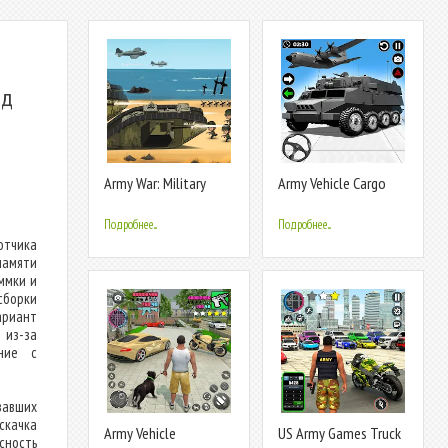
ид
Army War: Military
Army Vehicle Cargo
Troop Games
Transport
Подробнее...
Подробнее...
отчика
памяти
ммки и
борки
ариант
 из-за
ание с
вавших
скачка
Army Vehicle
US Army Games Truck
сность