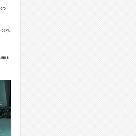
ого
новку.
или в