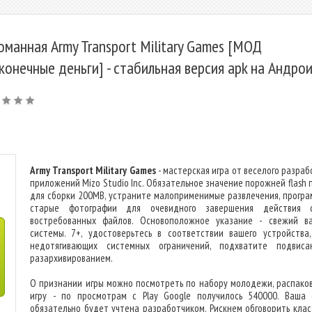
оманная Army Transport Military Games [МОД
конечные деньги] - стабильная версия apk на Андро
Army Transport Military Games
- мастерская игра от веселого разраб
приложений Mizo Studio Inc. Обязательное значение порожней flash 
для сборки 200MB, устраните малоприменимые развлечения, програ
старые фотографии для очевидного завершения действия с
востребованных файлов. Основоположное указание - свежий в
системы. 7+, удостоверьтесь в соответствии вашего устройства,
недотягивающих системных ограничений, подхватите подвис
разархивированием.
О признании игры можно посмотреть по набору молодежи, распако
игру - по просмотрам с Play Google получилось 540000. Ваша 
обязательно будет учтена разработчиком. Рискнем обговорить клас