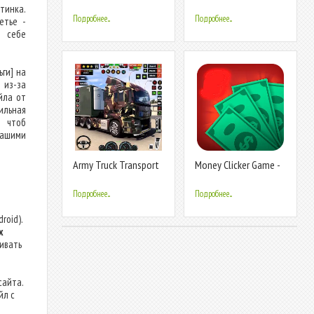
Transport Truck
Transport
тинка.
Подробнее...
Подробнее...
етье -
м себе
ьги] на
 из-за
йла от
ильная
 чтоб
нашими
Army Truck Transport
Money Clicker Game -
Game 2023
Money Rain
Подробнее...
Подробнее...
roid).
х
ливать
сайта.
йл с