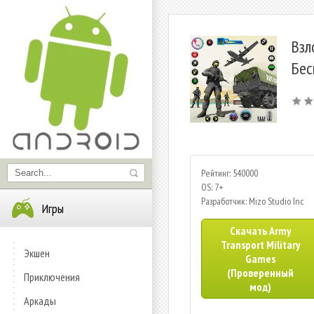
Взл
Бес
Рейтинг: 540000
OS: 7+
Разработчик: Mizo Studio Inc
Игры
Скачать Army
Transport Military
Экшен
Games
(Проверенный
Приключения
мод)
Аркады