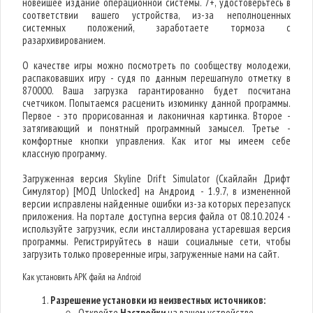
новейшее издание операционной системы. 7+, удостоверьтесь в
соответствии вашего устройства, из-за неполноценных
системных положений, заработаете тормоза с
разархивированием.
О качестве игры можно посмотреть по сообществу молодежи,
распаковавших игру - судя по данным перешагнуло отметку в
870000. Ваша загрузка гарантированно будет посчитана
счетчиком. Попытаемся расценить изюминку данной программы.
Первое - это прорисованная и лаконичная картинка. Второе -
затягивающий и понятный программный замысел. Третье -
комфортные кнопки управления. Как итог мы имеем себе
классную программу.
Загруженная версия Skyline Drift Simulator (Скайлайн Дрифт
Симулятор) [МОД Unlocked] на Андроид - 1.9.7, в измененной
версии исправлены найденные ошибки из-за которых перезапуск
приложения. На портале доступна версия файла от 08.10.2024 -
используйте загрузчик, если инсталлирована устаревшая версия
программы. Регистрируйтесь в наши социальные сети, чтобы
загрузить только проверенные игры, загруженные нами на сайт.
Как установить APK файл на Android
Разрешение установки из неизвестных источников:
Откройте
Настройки
на вашем устройстве.