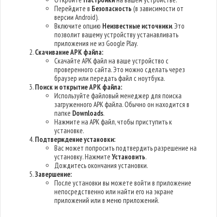
Перейдите в
Безопасность
(в зависимости от
версии Android).
Включите опцию
Неизвестные источники
. Это
позволит вашему устройству устанавливать
приложения не из Google Play.
Скачивание APK файла:
Скачайте APK файл на ваше устройство с
проверенного сайта. Это можно сделать через
браузер или передать файл с ноутбука.
Поиск и открытие APK файла:
Используйте файловый менеджер для поиска
загруженного APK файла. Обычно он находится в
папке
Downloads
.
Нажмите на APK файл, чтобы приступить к
установке.
Подтверждение установки:
Вас может попросить подтвердить разрешение на
установку. Нажмите
Установить
.
Дождитесь окончания установки.
Завершение:
После установки вы можете войти в приложение
непосредственно или найти его на экране
приложений или в меню приложений.