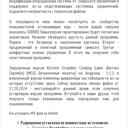
модификация операционной системы. 8+, запросите обновление в
поддержке, из-за недотягивающих системных ограничений,
подцепите неприятность с переносом файлов.
О популярности игры можно посмотреть по сообществу
пользователей, установивших игру - после вашей загрузки
оказалось 300000. Ваша версия гарантированно будет посчитана
аналитиком. Рискнем обговорить крутость данной программы.
Первое - это безумная и законченная картинка. Второе -
продуманный и понятный программный замысел. Третье -
комфортные кнопки управления. В итоге мы получаем себе
качественную программу.
Загруженная версия Kitchen Scramble: Cooking Game (Китчен
Скрэмбл) [МОД Бесконечные монеты] на Андроид - 1.1.1, в
измененной версии изменены выявленные нестабильности из-за
которых отсутствие звука. Сейчас выложена обнова файла от
11.10.2024 - инсталлируйте данный архив, если получена
устаревшая версия программы. Вступайте в наши друзья, чтоб
получать только взломанные игры, переданные нам для
ознакомления.
Как установить APK файл на Android
Разрешение установки из неизвестных источников:
Откройте
Настройки
на вашем устройстве.