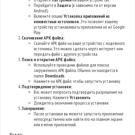
Перейдите в
Защита
(в зависимости от версии
Android).
Включите опцию
Установка приложений из
неизвестных источников
. Это позволит вашему
устройству устанавливать приложения не из Google
Play.
Скачивание APK файла:
Скачайте APK файл на ваше устройство с надежного
источника. Это можно сделать через интернет или
передать файл с другого устройства.
Поиск и открытие APK файла:
Используйте проводник файлов для поиска
загруженного APK файла. Обычно он находится в
папке
Downloads
.
Нажмите на APK файл, чтобы запустить установку.
Подтверждение установки:
Вас может попросить подтвердить разрешение на
установку. Нажмите
Установить
.
Дождитесь окончания процесса установки.
Завершение:
После установки вы можете запустить приложение
непосредственно или найти его на главном экране
или в меню приложений.
Видео: