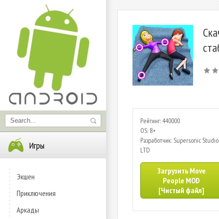
Ска
ста
Рейтинг: 440000
OS: 8+
Разработчик: Supersonic Studio
Игры
LTD
Загрузить Move
Экшен
People MOD
[Чистый файл]
Приключения
Аркады