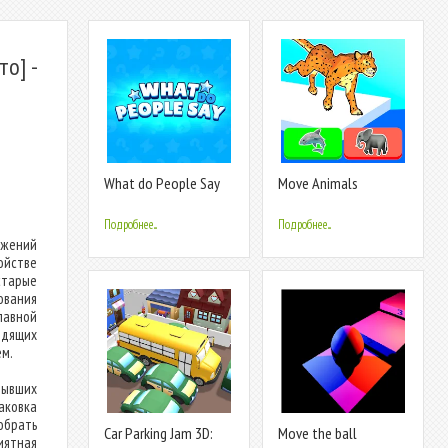
о] -
What do People Say
Move Animals
Подробнее...
Подробнее...
ожений
ойстве
старые
вания
лавной
одящих
ем.
рывших
аковка
обрать
Car Parking Jam 3D:
Move the ball
иятная