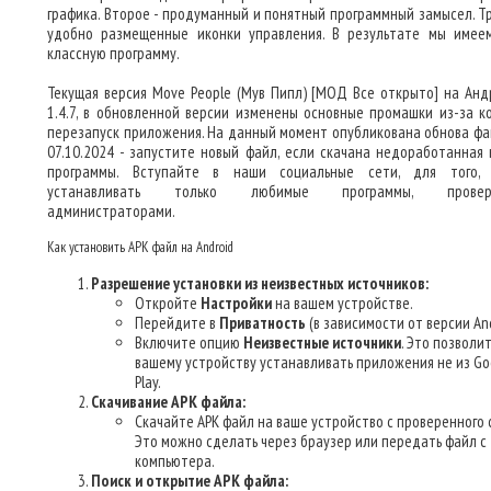
графика. Второе - продуманный и понятный программный замысел. Тр
удобно размещенные иконки управления. В результате мы имее
классную программу.
Текущая версия Move People (Мув Пипл) [МОД Все открыто] на Анд
1.4.7, в обновленной версии изменены основные промашки из-за к
перезапуск приложения. На данный момент опубликована обнова фа
07.10.2024 - запустите новый файл, если скачана недоработанная 
программы. Вступайте в наши социальные сети, для того,
устанавливать только любимые программы, провер
администраторами.
Как установить APK файл на Android
Разрешение установки из неизвестных источников:
Откройте
Настройки
на вашем устройстве.
Перейдите в
Приватность
(в зависимости от версии And
Включите опцию
Неизвестные источники
. Это позволи
вашему устройству устанавливать приложения не из Go
Play.
Скачивание APK файла:
Скачайте APK файл на ваше устройство с проверенного 
Это можно сделать через браузер или передать файл с
компьютера.
Поиск и открытие APK файла: