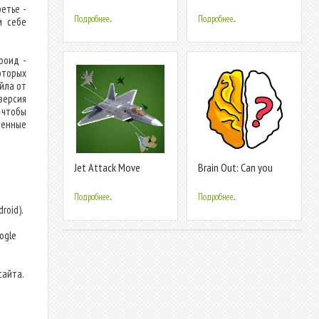
Move it!
correctly
етье -
Подробнее...
Подробнее...
м себе
роид -
оторых
йла от
версия
 чтобы
енные
Jet Attack Move
Brain Out: Can you
pass it?
Подробнее...
Подробнее...
roid).
т
ogle
сайта.