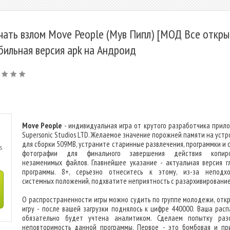
чать взлом Move People (Мув Пипл) [МОД Все открыт
бильная версия apk на Андроид
Move People
- индивидуальная игра от крутого разработчика прил
Supersonic Studios LTD. Желаемое значение порожней памяти на устр
для сборки 509MB, устраните старинные развлечения, программки и 
s
фотографии для финального завершения действия копиро
незаменимых файлов. Главнейшее указание - актуальная версия г
программы. 8+, серьезно отнеситесь к этому, из-за неподх
системных положений, подхватите неприятность с разархивировани
О распространенности игры можно судить по группе молодежи, отк
игру - после вашей загрузки поднялось к цифре 440000. Ваша расп
обязательно будет учтена аналитиком. Сделаем попытку раз
неповторимость данной программы. Первое - это бомбовая и пр