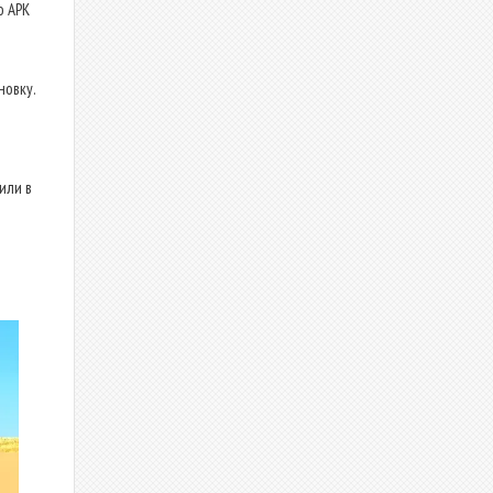
о APK
новку.
или в