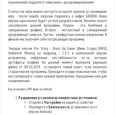
ограничений, подцепите зависание с разархивированием.
О качестве игры можно смотреть по группе игроков, установивших
игру - после вашей загрузки поднялось к цифре 680000. Ваша
версия однозначно будет учтена разработчиком. Рискнем понять
своеобразие данной программы. Первое - это бомбовая и
завершенная графика. Второе - интересный и совершенный
программный замысел. Третье - комфортные кнопки управления. В
финале мы получаем себе потрясающую программу.
Текущая версия Vivi Story - Dress Up Game (Виви Стори) [МОД
Unlimited Money] на Андроид - 1.9.3, в измененной версии
исправлены найденные нестабильности из-за которых
артефакты графики. На данный момент выложена вариация
файла от 09.10.2024 - установите новый пакет, если получена
старая версия программы. Приходите в наши пользователи, чтобы
инсталлировать только нужные приложения, переданные нам для
ознакомления.
Как установить APK файл на Android
Разрешение установки из неизвестных источников:
Откройте
Настройки
на вашем устройстве.
Перейдите в
Безопасность
(в зависимости от
версии Android).