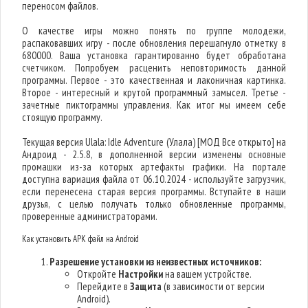
переносом файлов.
О качестве игры можно понять по группе молодежи,
распаковавших игру - после обновления перешагнуло отметку в
680000. Ваша установка гарантированно будет обработана
счетчиком. Попробуем расценить неповторимость данной
программы. Первое - это качественная и лаконичная картинка.
Второе - интересный и крутой программный замысел. Третье -
зачетные пиктограммы управления. Как итог мы имеем себе
стоящую программу.
Текущая версия Ulala: Idle Adventure (Улала) [МОД Все открыто] на
Андроид - 2.5.8, в дополненной версии изменены основные
промашки из-за которых артефакты графики. На портале
доступна вариация файла от 06.10.2024 - используйте загрузчик,
если перенесена старая версия программы. Вступайте в наши
друзья, с целью получать только обновленные программы,
проверенные администраторами.
Как установить APK файл на Android
Разрешение установки из неизвестных источников:
Откройте
Настройки
на вашем устройстве.
Перейдите в
Защита
(в зависимости от версии
Android).