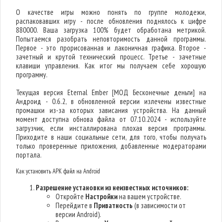
О качестве игры можно понять по группе молодежи,
распаковавших игру - после обновления поднялось к цифре
880000. Ваша загрузка 100% будет обработана метрикой.
Попытаемся разобрать неповторимость данной программы.
Первое - это прорисованная и лаконичная графика. Второе -
зачетный и крутой технический процесс. Третье - зачетные
клавиши управления. Как итог мы получаем себе хорошую
программу.
Текущая версия Eternal Ember [МОД Бесконечные деньги] на
Андроид - 0.6.2, в обновленной версии излечены известные
промашки из-за которых зависания устройства. На данный
момент доступна обнова файла от 07.10.2024 - используйте
загрузчик, если инсталлирована плохая версия программы.
Приходите в наши социальные сети, для того, чтобы получать
только проверенные приложения, добавленные модераторами
портала.
Как установить APK файл на Android
Разрешение установки из неизвестных источников:
Откройте
Настройки
на вашем устройстве.
Перейдите в
Приватность
(в зависимости от
версии Android).