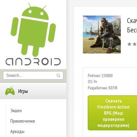
Ска
Бес
Рейтинг: 130000
OS: 9+
Разработчик: KEFIR
Игры
Скачать
Frostborn: Action
Экшен
RPG (Мод:
проверено
Приключения
модераторами)
Аркады