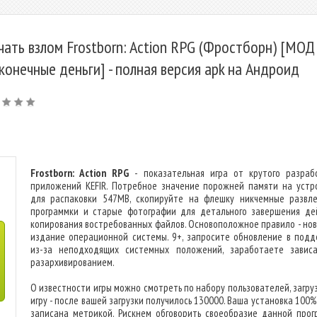
чать взлом Frostborn: Action RPG (Фростборн) [МОД
конечные деньги] - полная версия apk на Андроид
Frostborn: Action RPG
- показательная игра от крутого разраб
приложений KEFIR. Потребное значение порожней памяти на устр
для распаковки 547MB, скопируйте на флешку никчемные развле
программки и старые фотографии для детального завершения де
копирования востребованных файлов. Основоположное правило - но
издание операционной системы. 9+, запросите обновление в подд
из-за неподходящих системных положений, заработаете завис
разархивированием.
О известности игры можно смотреть по набору пользователей, загру
игру - после вашей загрузки получилось 130000. Ваша установка 100
записана метрикой. Рискнем обговорить своеобразие данной прог