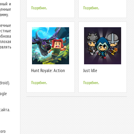
Platformer
Platformer
нный и
Подробнее...
Подробнее...
енные
амму.
нечные
естные
обнова
плохая
овлять
Hunt Royale: Action
Just Idle
RPG Battle
roid).
Подробнее...
Подробнее...
т
ogle
сайта.
ого