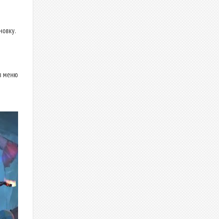
новку.
в меню