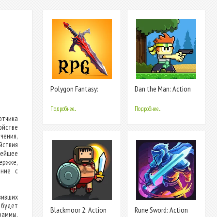
Polygon Fantasy:
Dan the Man: Action
Action RPG
Platformer
Подробнее...
Подробнее...
отчика
ойстве
чения,
йствия
вейшее
ержке,
ание с
зивших
% будет
Blackmoor 2: Action
Rune Sword: Action
раммы.