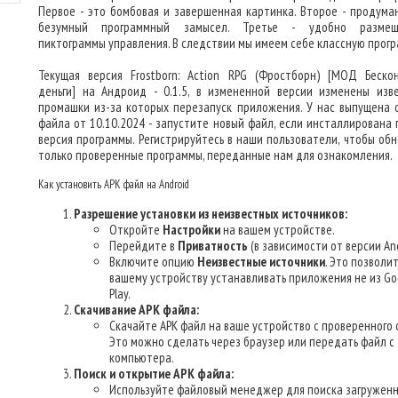
Первое - это бомбовая и завершенная картинка. Второе - продума
безумный программный замысел. Третье - удобно размещ
пиктограммы управления. В следствии мы имеем себе классную прогр
Текущая версия Frostborn: Action RPG (Фростборн) [МОД Беско
деньги] на Андроид - 0.1.5, в измененной версии изменены изв
промашки из-за которых перезапуск приложения. У нас выпущена 
файла от 10.10.2024 - запустите новый файл, если инсталлирована 
версия программы. Регистрируйтесь в наши пользователи, чтобы обн
только проверенные программы, переданные нам для ознакомления.
Как установить APK файл на Android
Разрешение установки из неизвестных источников:
Откройте
Настройки
на вашем устройстве.
Перейдите в
Приватность
(в зависимости от версии And
Включите опцию
Неизвестные источники
. Это позволи
вашему устройству устанавливать приложения не из Go
Play.
Скачивание APK файла:
Скачайте APK файл на ваше устройство с проверенного 
Это можно сделать через браузер или передать файл с
компьютера.
Поиск и открытие APK файла:
Используйте файловый менеджер для поиска загруженн