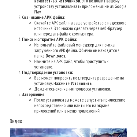
неизвестных источников
. Это позволит вашему
устройству устанавливать приложения не из Google
Play.
Скачивание APK файла:
Скачайте APK файл на ваше устройство с надежного
источника. Это можно сделать через веб-браузер
или передать файл с компьютера.
Поиск и открытие APK файла:
Используйте файловый менеджер для поиска
загруженного APK файла. Обычно он находится в
папке
Downloads
.
Нажмите на APK файл, чтобы приступить к
установке.
Подтверждение установки:
Вас может попросить подтвердить разрешение на
установку. Нажмите
Установить
.
Дождитесь окончания процесса установки.
Завершение:
После установки вы можете запустить приложение
непосредственно или найти его на экране
приложений или в меню приложений.
Видео: