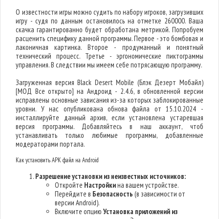
О известности игры можно судить по набору игроков, загрузивших
игру - судя по данным остановилось на отметке 260000. Ваша
скачка гарантированно будет обработана метрикой. Попробуем
расценить специфику данной программы. Первое - это бомбовая и
лаконичная картинка. Второе - продуманный и понятный
технический процесс. Третье - эргономические пиктограммы
управления. В следствии мы имеем себе потрясающую программу.
Загруженная версия Black Desert Mobile (Блэк Дезерт Мобайл)
[МОД Все открыто] на Андроид - 2.4.6, в обновленной версии
исправлены основные зависания из-за которых заблокированные
уровни. У нас опубликована обнова файла от 15.10.2024 -
инсталлируйте данный архив, если установлена устаревшая
версия программы. Добавляйтесь в наш аккаунт, чтоб
устанавливать только любимые программы, добавленные
модераторами портала.
Как установить APK файл на Android
Разрешение установки из неизвестных источников:
Откройте
Настройки
на вашем устройстве.
Перейдите в
Безопасность
(в зависимости от
версии Android).
Включите опцию
Установка приложений из