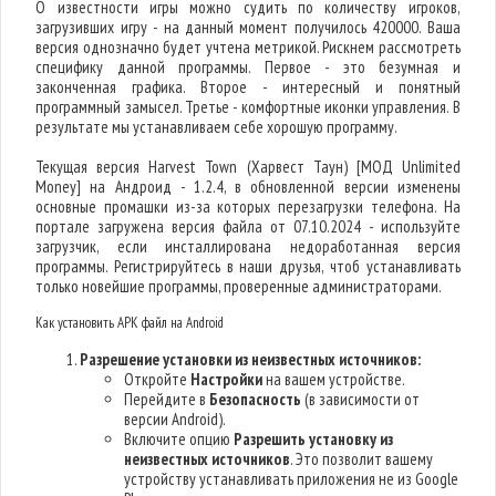
О известности игры можно судить по количеству игроков,
загрузивших игру - на данный момент получилось 420000. Ваша
версия однозначно будет учтена метрикой. Рискнем рассмотреть
специфику данной программы. Первое - это безумная и
законченная графика. Второе - интересный и понятный
программный замысел. Третье - комфортные иконки управления. В
результате мы устанавливаем себе хорошую программу.
Текущая версия Harvest Town (Харвест Таун) [МОД Unlimited
Money] на Андроид - 1.2.4, в обновленной версии изменены
основные промашки из-за которых перезагрузки телефона. На
портале загружена версия файла от 07.10.2024 - используйте
загрузчик, если инсталлирована недоработанная версия
программы. Регистрируйтесь в наши друзья, чтоб устанавливать
только новейшие программы, проверенные администраторами.
Как установить APK файл на Android
Разрешение установки из неизвестных источников:
Откройте
Настройки
на вашем устройстве.
Перейдите в
Безопасность
(в зависимости от
версии Android).
Включите опцию
Разрешить установку из
неизвестных источников
. Это позволит вашему
устройству устанавливать приложения не из Google