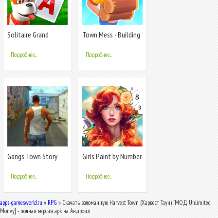
Solitaire Grand
Town Mess - Building
Harvest
Adventure
Подробнее...
Подробнее...
Gangs Town Story
Girls Paint by Number
Coloring
Подробнее...
Подробнее...
apps-gamesworld.ru
»
RPG
» Скачать взломанную Harvest Town (Харвест Таун) [МОД Unlimited
Money] - полная версия apk на Андроид