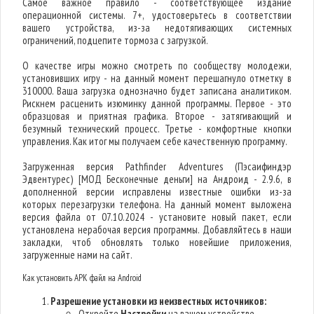
Самое важное правило - соответствующее издание
операционной системы. 7+, удостоверьтесь в соответствии
вашего устройства, из-за недотягивающих системных
ограничений, подцепите тормоза с загрузкой.
О качестве игры можно смотреть по сообществу молодежи,
установивших игру - на данный момент перешагнуло отметку в
310000. Ваша загрузка однозначно будет записана аналитиком.
Рискнем расценить изюминку данной программы. Первое - это
образцовая и приятная графика. Второе - затягивающий и
безумный технический процесс. Третье - комфортные кнопки
управления. Как итог мы получаем себе качественную программу.
Загруженная версия Pathfinder Adventures (Пэсаифиндэр
Эдвентурес) [МОД Бесконечные деньги] на Андроид - 2.9.6, в
дополненной версии исправлены известные ошибки из-за
которых перезагрузки телефона. На данный момент выложена
версия файла от 07.10.2024 - установите новый пакет, если
установлена нерабочая версия программы. Добавляйтесь в наши
закладки, чтоб обновлять только новейшие приложения,
загруженные нами на сайт.
Как установить APK файл на Android
Разрешение установки из неизвестных источников:
Откройте
Настройки
на вашем устройстве.