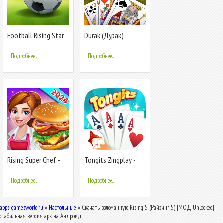
Football Rising Star
Durak (Дурак)
Подробнее...
Подробнее...
Rising Super Chef -
Tongits Zingplay -
Cook Fast
Card Game
Подробнее...
Подробнее...
apps-gamesworld.ru
»
Настольные
» Скачать взломанную Rising 5 (Райзинг 5) [МОД Unlocked] -
стабильная версия apk на Андроид