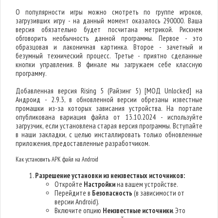
О популярности игры можно смотреть по группе игроков,
загрузивших игру - на данный момент оказалось 290000. Ваша
версия обязательно будет посчитана метрикой. Рискнем
обговорить необычность данной программы. Первое - это
образцовая и лаконичная картинка. Второе - зачетный и
безумный технический процесс. Третье - приятно сделанные
кнопки управления. В финале мы загружаем себе классную
программу.
Добавленная версия Rising 5 (Райзинг 5) [МОД Unlocked] на
Андроид - 2.9.3, в обновленной версии обрезаны известные
промашки из-за которых зависания устройства. На портале
опубликована вариация файла от 13.10.2024 - используйте
загрузчик, если установлена старая версия программы. Вступайте
в наши закладки, с целью инсталлировать только обновленные
приложения, предоставленные разработчиком.
Как установить APK файл на Android
Разрешение установки из неизвестных источников:
Откройте
Настройки
на вашем устройстве.
Перейдите в
Безопасность
(в зависимости от
версии Android).
Включите опцию
Неизвестные источники
. Это