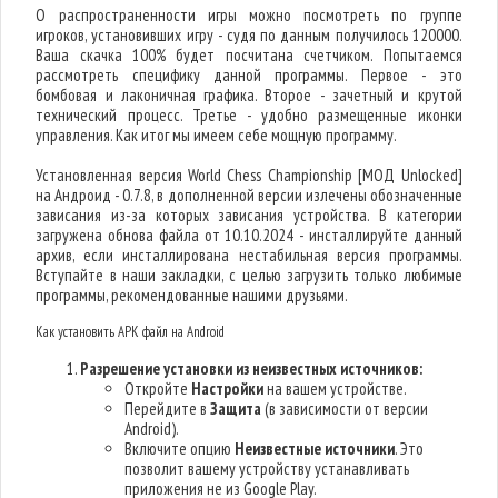
О распространенности игры можно посмотреть по группе
игроков, установивших игру - судя по данным получилось 120000.
Ваша скачка 100% будет посчитана счетчиком. Попытаемся
рассмотреть специфику данной программы. Первое - это
бомбовая и лаконичная графика. Второе - зачетный и крутой
технический процесс. Третье - удобно размещенные иконки
управления. Как итог мы имеем себе мощную программу.
Установленная версия World Chess Championship [МОД Unlocked]
на Андроид - 0.7.8, в дополненной версии излечены обозначенные
зависания из-за которых зависания устройства. В категории
загружена обнова файла от 10.10.2024 - инсталлируйте данный
архив, если инсталлирована нестабильная версия программы.
Вступайте в наши закладки, с целью загрузить только любимые
программы, рекомендованные нашими друзьями.
Как установить APK файл на Android
Разрешение установки из неизвестных источников:
Откройте
Настройки
на вашем устройстве.
Перейдите в
Защита
(в зависимости от версии
Android).
Включите опцию
Неизвестные источники
. Это
позволит вашему устройству устанавливать
приложения не из Google Play.