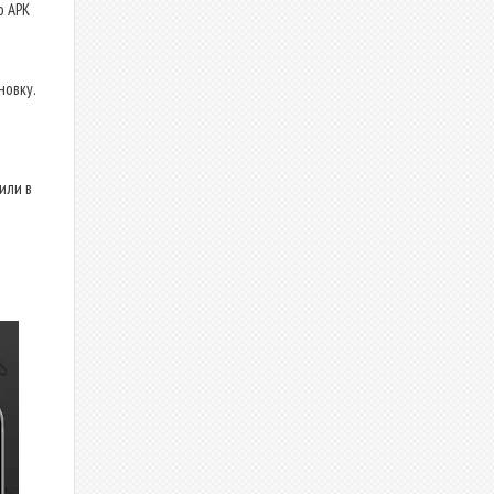
о APK
новку.
или в