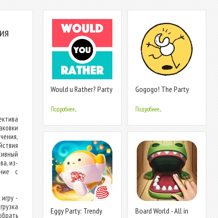
ия
Would u Rather? Party
Gogogo! The Party
Game
Game!
Подробнее...
Подробнее...
ектива
аковки
чения,
йствия
сивный
ва, из-
ание с
игру -
грузка
Eggy Party: Trendy
Board World - All in
обрать