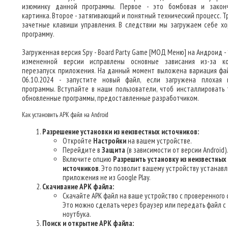
изюминку данной программы. Первое - это бомбовая и закон
картинка. Второе - затягивающий и понятный технический процесс. Т
зачетные клавиши управления. В следствии мы загружаем себе х
программу.
Загруженная версия Spy - Board Party Game [МОД Меню] на Андроид - 1
измененной версии исправлены основные зависания из-за к
перезапуск приложения. На данный момент выложена вариация фа
06.10.2024 - запустите новый файл, если загружена плохая 
программы. Вступайте в наши пользователи, чтоб инсталлировать 
обновленные программы, предоставленные разработчиком.
Как установить APK файл на Android
Разрешение установки из неизвестных источников:
Откройте
Настройки
на вашем устройстве.
Перейдите в
Защита
(в зависимости от версии Android).
Включите опцию
Разрешить установку из неизвестных
источников
. Это позволит вашему устройству устанав
приложения не из Google Play.
Скачивание APK файла:
Скачайте APK файл на ваше устройство с проверенного 
Это можно сделать через браузер или передать файл с
ноутбука.
Поиск и открытие APK файла: