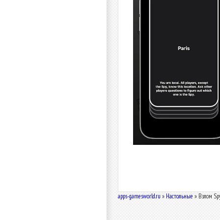
apps-gamesworld.ru
»
Настольные
» Взлом Sp