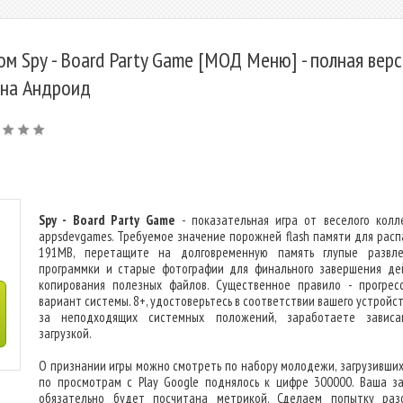
ом Spy - Board Party Game [МОД Меню] - полная верс
 на Андроид
Spy - Board Party Game
- показательная игра от веселого колл
appsdevgames. Требуемое значение порожней flash памяти для расп
191MB, перетащите на долговременную память глупые развле
программки и старые фотографии для финального завершения де
копирования полезных файлов. Существенное правило - прогрес
вариант системы. 8+, удостоверьтесь в соответствии вашего устройст
за неподходящих системных положений, заработаете завис
загрузкой.
О признании игры можно смотреть по набору молодежи, загрузивших 
по просмотрам с Play Google поднялось к цифре 300000. Ваша за
обязательно будет посчитана метрикой. Сделаем попытку раз