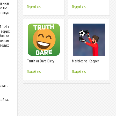
Party Game
one game
ченная
Подробнее...
Подробнее...
ретье -
орошую
.1.4, в
оторых
йла от
версия
только
Truth or Dare Dirty
Marbles vs. Keeper
Party Game
Подробнее...
Подробнее...
ливать
сайта.