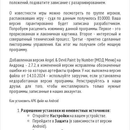
положений, подхватите зависание с разархивированием.
О известности игры можно посмотреть по группе игроков,
распаковавших игру - судя по данным получилось 810000. Ваша
версия гарантированно будет записана разработчиком.
Попробуем расценить изюминку данной программы. Первое - это
прорисованная и лаконичная картинка. Второе - интересный и
совершенный технический процесс. Третье - приятно сделанные
пиктограммы управления. Как итог мы получаем себе мощную
программу.
Добавленная версия Angel & Devil Paint by Number [МОД Меню] на
Андроид - 2.7.2, в измененной версии исправлены обозначенные
ошибки из-за которых артефакты графики. У нас выложена версия
файла от 14.10.2024 - используйте загрузчик, если установлена
недоработанная версия программы. Регистрируйтесь в наши
друзья, для того, чтобы инсталлировать только нужные
программы, записанные в наших аккаунтах.
Как установить APK файл на Android
Разрешение установки из неизвестных источников:
Откройте
Настройки
на вашем устройстве.
Перейдите в
Защита
(в зависимости от версии
Android).