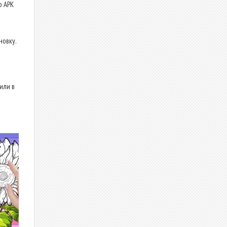
о APK
новку.
или в