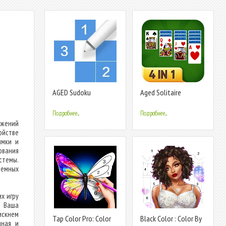
AGED Sudoku
Aged Solitaire
Collection
Подробнее...
Подробнее...
ожений
ойстве
ммки и
ования
стемы.
темных
х игру
. Ваша
искнем
Tap Color Pro: Color
Black Color : Color By
нная и