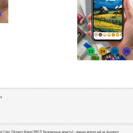
ки
ed Color (Эйджед Колор) [МОД Бесконечные монеты] - полная версия apk на Андроид