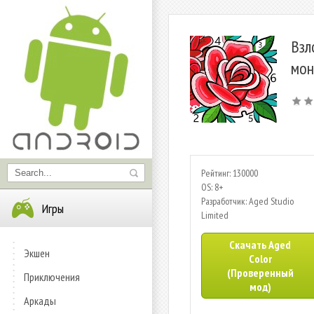
Взл
мон
Рейтинг: 130000
OS: 8+
Разработчик: Aged Studio
Игры
Limited
Скачать Aged
Экшен
Color
(Проверенный
Приключения
мод)
Аркады