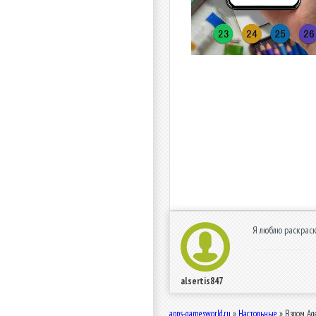
Я люблю раскрас
alsertis847
apps-gamesworld.ru
»
Настольные
» Взлом Ag