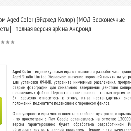
ом Aged Color (Эйджед Колор) [МОД Бесконечные
еты] - полная версия apk на Андроид
Aged Color
- индивидуальная игра от знакомого разработчика прил
Aged Studio Limited. Желаемое значение порожней памяти на устр
для установки 894MB, устраните никчемные развлечения, програ
старые фотографии для финального завершения действия копир
незаменимых файлов. Первостепенное правило - свежая версия си
8+, серьезно отнеситесь к этому, из-за нестандартных сис
положений, подхватите подвисание с переносом файлов.
О популярности игры можно понять по сообществу игроков, открывши
- по просмотрам с Play Google остановилось на отметке 130000
версия гарантированно будет обработана разработчиком. Р
обговорить крутость данной программы. Первое - это качестве