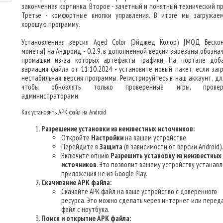
законченная картинка. Второе - зачетный и понятный технический пр
Третье - комфортные кнопки управления. В итоге мы загружае
хорошую программу.
Установленная версия Aged Color (Эйджед Колор) [МОД Беско
монеты] на Андроид - 0.2.9, в дополненной версии вырезаны обозна
промашки из-за которых артефакты графики. На портале доб
вариация файла от 11.10.2024 - установите новый пакет, если заг
нестабильная версия программы. Регистрируйтесь в наш аккаунт, для
чтобы обновлять только проверенные игры, провер
администраторами.
Как установить APK файл на Android
Разрешение установки из неизвестных источников:
Откройте
Настройки
на вашем устройстве.
Перейдите в
Защита
(в зависимости от версии Android).
Включите опцию
Разрешить установку из неизвестных
источников
. Это позволит вашему устройству устанав
приложения не из Google Play.
Скачивание APK файла:
Скачайте APK файл на ваше устройство с доверенного
ресурса. Это можно сделать через интернет или перед
файл с ноутбука.
Поиск и открытие APK файла: