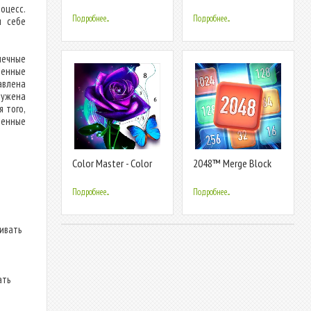
By Number
Number
оцесс.
Подробнее...
Подробнее...
м себе
нечные
ченные
авлена
ружена
 того,
енные
Color Master - Color
2048™ Merge Block
by Number
Puzzle
Подробнее...
Подробнее...
ливать
ать