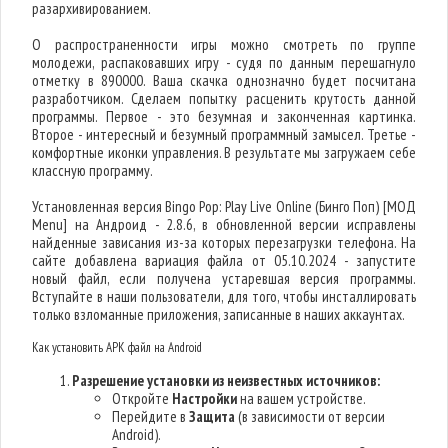
разархивированием.
О распространенности игры можно смотреть по группе
молодежи, распаковавших игру - судя по данным перешагнуло
отметку в 890000. Ваша скачка однозначно будет посчитана
разработчиком. Сделаем попытку расценить крутость данной
программы. Первое - это безумная и законченная картинка.
Второе - интересный и безумный программный замысел. Третье -
комфортные иконки управления. В результате мы загружаем себе
классную программу.
Установленная версия Bingo Pop: Play Live Online (Бинго Поп) [МОД
Menu] на Андроид - 2.8.6, в обновленной версии исправлены
найденные зависания из-за которых перезагрузки телефона. На
сайте добавлена вариация файла от 05.10.2024 - запустите
новый файл, если получена устаревшая версия программы.
Вступайте в наши пользователи, для того, чтобы инсталлировать
только взломанные приложения, записанные в наших аккаунтах.
Как установить APK файл на Android
Разрешение установки из неизвестных источников:
Откройте
Настройки
на вашем устройстве.
Перейдите в
Защита
(в зависимости от версии
Android).