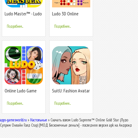
Ludo Master™ - Ludo
Ludo 3D Online
Board Game
Подробнее...
Подробнее...
Online Ludo Game
SuitU: Fashion Avatar
Multiplayer
Dress Up
Подробнее...
Подробнее...
apps-gamesworld.ru
»
Настольные
» Скачать взлом Ludo Supreme™ Online Gold Star (Лудо
Суприм Онлайн Голд Стар) [МОД Бесконечные деньги] - последняя версия apk на Андроид