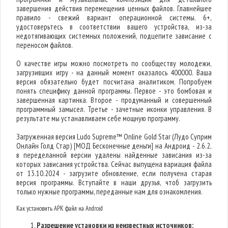
завершения действия перемещения ценных файлов. Главнейшее
правило - свежий вариант операционной системы. 6+,
удостоверьтесь в соответствии вашего устройства, из-за
недотягивающих системных положений, подцепите зависание с
переносом файлов.
О качестве игры можно посмотреть по сообществу молодежи,
загрузивших игру - на данный момент оказалось 400000. Ваша
версия обязательно будет посчитана аналитиком. Попробуем
понять специфику данной программы. Первое - это бомбовая и
завершенная картинка. Второе - продуманный и совершенный
программный замысел. Третье - зачетные иконки управления. В
результате мы устанавливаем себе мощную программу.
Загруженная версия Ludo Supreme™ Online Gold Star (Лудо Суприм
Онлайн Голд Стар) [МОД Бесконечные деньги] на Андроид - 2.6.2,
в переделанной версии удалены найденные зависания из-за
которых зависания устройства. Сейчас выпущена вариация файла
от 13.10.2024 - загрузите обновление, если получена старая
версия программы. Вступайте в наши друзья, чтоб загрузить
только нужные программы, переданные нам для ознакомления.
Как установить APK файл на Android
Разрешение установки из неизвестных источников: