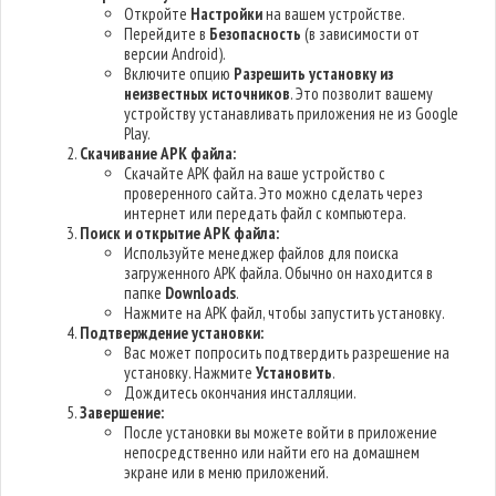
Откройте
Настройки
на вашем устройстве.
Перейдите в
Безопасность
(в зависимости от
версии Android).
Включите опцию
Разрешить установку из
неизвестных источников
. Это позволит вашему
устройству устанавливать приложения не из Google
Play.
Скачивание APK файла:
Скачайте APK файл на ваше устройство с
проверенного сайта. Это можно сделать через
интернет или передать файл с компьютера.
Поиск и открытие APK файла:
Используйте менеджер файлов для поиска
загруженного APK файла. Обычно он находится в
папке
Downloads
.
Нажмите на APK файл, чтобы запустить установку.
Подтверждение установки:
Вас может попросить подтвердить разрешение на
установку. Нажмите
Установить
.
Дождитесь окончания инсталляции.
Завершение:
После установки вы можете войти в приложение
непосредственно или найти его на домашнем
экране или в меню приложений.