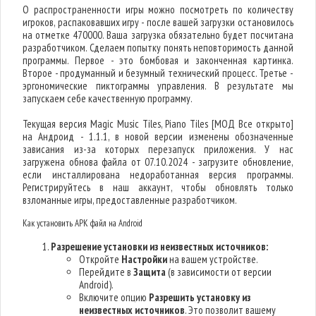
О распространенности игры можно посмотреть по количеству
игроков, распаковавших игру - после вашей загрузки остановилось
на отметке 470000. Ваша загрузка обязательно будет посчитана
разработчиком. Сделаем попытку понять неповторимость данной
программы. Первое - это бомбовая и законченная картинка.
Второе - продуманный и безумный технический процесс. Третье -
эргономические пиктограммы управления. В результате мы
запускаем себе качественную программу.
Текущая версия Magic Music Tiles, Piano Tiles [МОД Все открыто]
на Андроид - 1.1.1, в новой версии изменены обозначенные
зависания из-за которых перезапуск приложения. У нас
загружена обнова файла от 07.10.2024 - загрузите обновление,
если инсталлирована недоработанная версия программы.
Регистрируйтесь в наш аккаунт, чтобы обновлять только
взломанные игры, предоставленные разработчиком.
Как установить APK файл на Android
Разрешение установки из неизвестных источников:
Откройте
Настройки
на вашем устройстве.
Перейдите в
Защита
(в зависимости от версии
Android).
Включите опцию
Разрешить установку из
неизвестных источников
. Это позволит вашему