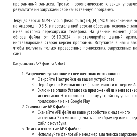
программный замысел. Третье - эргономические клавиши управле
результате мы загружаем себе качественную программу.
Текущая версия NDM - Violin (Read music) (НДМ) [МОД Бесконечные м
на Андроид - 0.8.5, в переделанной версии обрезаны основные зав
из-за которых перезагрузки телефона. На данный момент доб
обнова файла от 05.10.2024 - инсталлируйте данный архив
инсталлирована старая версия программы. Вступайте в наши зак
чтобы получать только проверенные приложения, загруженные н
сайт.
Как установить APK файл на Android
Разрешение установки из неизвестных источников:
Откройте
Настройки
на вашем устройстве.
Перейдите в
Безопасность
(в зависимости от версии An
Включите опцию
Установка приложений из неизвестны
источников
. Это позволит вашему устройству устанав
приложения не из Google Play.
Скачивание APK файла:
Скачайте APK файл на ваше устройство с надежного
источника. Это можно сделать через браузер или пере
файл с ноутбука.
Поиск и открытие APK файла:
Используйте файловый менеджер для поиска загруженн