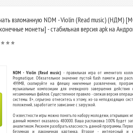
чать взломанную NDM - Violin (Read music) (НДМ) [
конечные монеты] - стабильная версия apk на Андр
NDM - Violin (Read music)
- правильная игра от именитого колл
Progmatique. Обязательное значение пустой flash памяти для расп
499MB, скопируйте на флешку никчемные развлечения, програ
музыкальные композиции для очевидного завершения действия 
незаменимых файлов. Существенное правило - свежая версия операц
системы. 8+, серьезно отнеситесь к этому, из-за неподходящих сис
положений, заработаете зависание с загрузкой.
О известности игры можно понять по набору молодежи, открывших игр
данный момент оказалось 480000. Ваша распаковка 100% будет за
аналитиком. Рискнем разобрать классность данной программы. Первое
безумная и лаконичная картинка. Второе - интересный и 