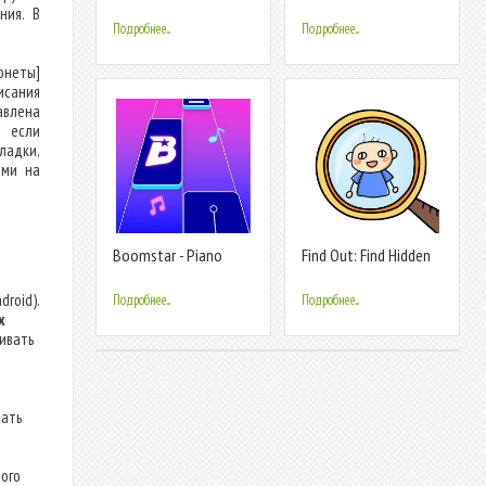
Music Game
Rush!
ния. В
Подробнее...
Подробнее...
онеты]
исания
авлена
, если
ладки,
ами на
Boomstar - Piano
Find Out: Find Hidden
Music Master
Objects!
droid).
Подробнее...
Подробнее...
х
ливать
дать
ого