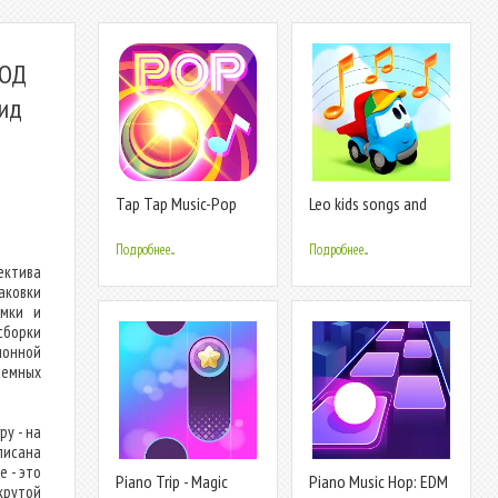
МОД
оид
Tap Tap Music-Pop
Leo kids songs and
Songs
music games
Подробнее...
Подробнее...
ектива
аковки
ммки и
сборки
ионной
темных
у - на
писана
 - это
Piano Trip - Magic
Piano Music Hop: EDM
крутой