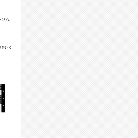
новку.
в меню