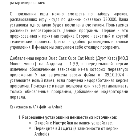
разархивированием.
О признании игры можно смотреть по набору игроков,
распаковавших игру - судя по данным оказалось 320000. Ваша
установка однозначно будет посчитана счетчиком. Попытаемся
расценить неповторимость данной программы. Первое - это
прорисованная и приятная графика. Второе - зачетный и крутой
технический процесс. Третье - удобно размещенные кнопки
управления. В финале мы загружаем себе стоящую программу.
Добавленная версия Duet Cats: Cute Cat Music (Дуэт Кэтс) [МОД
Много монет] на Андроид - 1.9.9, в переделанной версии
излечены обозначенные зависания из-за которых перезапуск
приложения. У нас загружена версия файла от 09.10.2024 -
установите новый пакет, если получена недоработанная версия
программы. Приходите в наши пользователи, чтоб устанавливать
только обновленные программы, добавленные модераторами
портала.
Как установить APK файл на Android
Разрешение установки из неизвестных источников:
Откройте
Настройки
на вашем устройстве.
Перейдите в
Защита
(в зависимости от версии
Android).