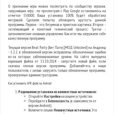
О признании игры можно посмотреть по сообществу игроков,
загрузивших игру - по просмотрам с Play Google остановилось на
отметке 530000. Ваша установка 100% будет обработана
метрикой. Сделаем попытку обговорить крутость данной
программы. Первое - это безумная и приятная картинка. Второе -
затягивающий и понятный технический процесс. Третье -
эргономические клавиши управления. Как итог мы загружаем себе
качественную программу.
Текущая версия Beat Party (Бит Пати) [МОД Unlocked] на Андроид
- 1.2.2, в обновленной версии исправлены обозначенные ошибки
из-за которых заблокированные уровни. На сайте выпущена
вариация файла от 13.10.2024 - запустите новый файл, если
скачана плохая версия программы. Добавляйтесь в наши
пользователи, с целью загрузить только обновленные программы,
проверенные администраторами.
Как установить APK файл на Android
Разрешение установки из неизвестных источников:
Откройте
Настройки
на вашем устройстве.
Перейдите в
Безопасность
(в зависимости от
версии Android).
Включите опцию
Неизвестные источники
. Это