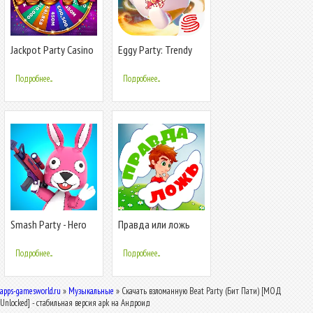
Jackpot Party Casino
Eggy Party: Trendy
Slots
Party Game
Подробнее...
Подробнее...
Smash Party - Hero
Правда или ложь
Action Game
для детей
Подробнее...
Подробнее...
apps-gamesworld.ru
»
Музыкальные
» Скачать взломанную Beat Party (Бит Пати) [МОД
Unlocked] - стабильная версия apk на Андроид