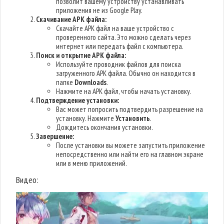
позволит вашему устройству устанавливать
приложения не из Google Play.
Скачивание APK файла:
Скачайте APK файл на ваше устройство с
проверенного сайта. Это можно сделать через
интернет или передать файл с компьютера.
Поиск и открытие APK файла:
Используйте проводник файлов для поиска
загруженного APK файла. Обычно он находится в
папке
Downloads
.
Нажмите на APK файл, чтобы начать установку.
Подтверждение установки:
Вас может попросить подтвердить разрешение на
установку. Нажмите
Установить
.
Дождитесь окончания установки.
Завершение:
После установки вы можете запустить приложение
непосредственно или найти его на главном экране
или в меню приложений.
Видео: