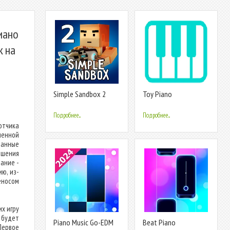
пиано
k на
Simple Sandbox 2
Toy Piano
Подробнее...
Подробнее...
отчика
ленной
ванные
ршения
ание -
ю, из-
еносом
х игру
 будет
Piano Music Go-EDM
Beat Piano
Первое