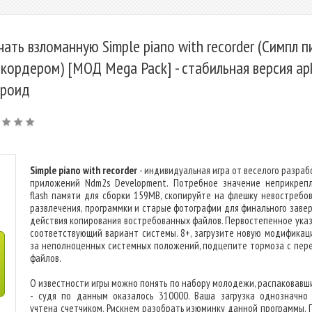
чать взломанную Simple piano with recorder (Симпл 
екордером) [МОД Mega Pack] - стабильная версия ap
роид
Simple piano with recorder
- индивидуальная игра от веселого разраб
приложений Ndm2s Development. Потребное значение неприкреп
flash памяти для сборки 159MB, скопируйте на флешку невостребо
развлечения, программки и старые фотографии для финального заве
действия копирования востребованных файлов. Первостепенное указ
соответствующий вариант системы. 8+, загрузите новую модификаци
за неполноценных системных положений, подцепите тормоза с пер
файлов.
О известности игры можно понять по набору молодежи, распаковавши
- судя по данным оказалось 310000. Ваша загрузка однозначно
учтена счетчиком. Рискнем разобрать изюминку данной программы. 