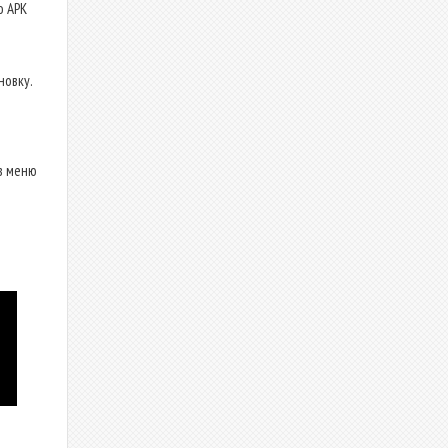
о APK
новку.
в меню