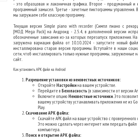
- это образцовая и лаконичная графика. Второе - продуманный и 
программный замысел. Третье - зачетные пиктограммы управления. В
мы загружаем себе классную программу.
Текущая версия Simple piano with recorder (Симпл пиано с рекор
[МОД Mega Pack] на Андроид - 2.5.4, в дополненной версии испр
обозначенные зависания из-за которых перезапуск приложения. На
загружена вариация файла от 10.10.2024 - запустите новый файл
инсталлирована старая версия программы. Вступайте в наши соци
сети, чтоб инсталлировать только нужные программы, загруженные н
сайт.
Как установить APK файл на Android
Разрешение установки из неизвестных источников:
Откройте
Настройки
на вашем устройстве.
Перейдите в
Безопасность
(в зависимости от версии An
Включите опцию
Неизвестные источники
. Это позволи
вашему устройству устанавливать приложения не из Go
Play.
Скачивание APK файла:
Скачайте APK файл на ваше устройство с проверенного 
Это можно сделать через интернет или передать файл 
компьютера.
Поиск и открытие APK файла: