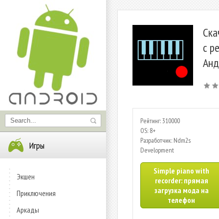
Ска
с р
Анд
Рейтинг: 310000
OS: 8+
Разработчик: Ndm2s
Игры
Development
Simple piano with
Экшен
recorder: прямая
загрузка мода на
Приключения
телефон
Аркады