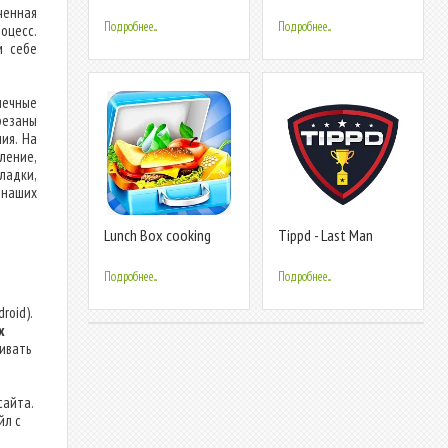
Makeover
ченная
Подробнее...
Подробнее...
оцесс.
м себе
нечные
езаны
ия. На
ление,
ладки,
 наших
Lunch Box cooking
Tippd - Last Man
Games 2023
Standing.
Подробнее...
Подробнее...
roid).
х
ливать
сайта.
йл с