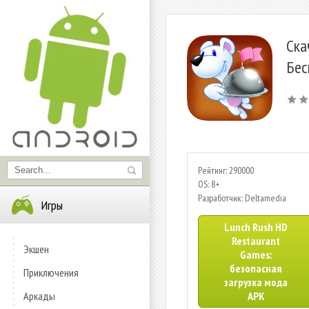
Ска
Бес
Рейтинг: 290000
OS: 8+
Разработчик: Deltamedia
Игры
Lunch Rush HD
Restaurant
Экшен
Games:
безопасная
Приключения
загрузка мода
Аркады
APK