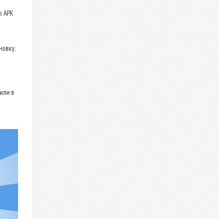
о APK
новку.
или в