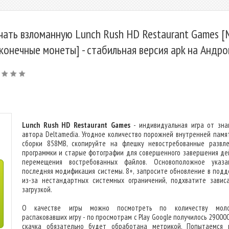
чать взломанную Lunch Rush HD Restaurant Games 
конечные монеты] - стабильная версия apk на Андр
Lunch Rush HD Restaurant Games
- индивидуальная игра от зна
автора Deltamedia. Угодное количество порожней внутренней памя
сборки 858MB, скопируйте на флешку невостребованные развле
программки и старые фотографии для совершенного завершения де
перемещения востребованных файлов. Основоположное указ
последняя модификация системы. 8+, запросите обновление в подд
из-за нестандартных системных ограничений, подхватите завис
загрузкой.
О качестве игры можно посмотреть по количеству моло
распаковавших игру - по просмотрам с Play Google получилось 29000
скачка обязательно будет обработана метрикой. Попытаемся 