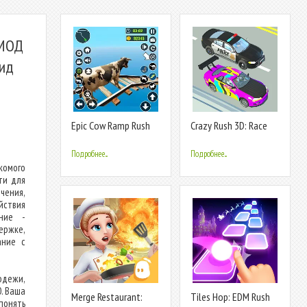
[МОД
оид
Epic Cow Ramp Rush
Crazy Rush 3D: Race
Run Game
Master
Подробнее...
Подробнее...
комого
ти для
чения,
йствия
ание -
ержке,
ание с
дежи,
0. Ваша
Merge Restaurant:
Tiles Hop: EDM Rush
понять