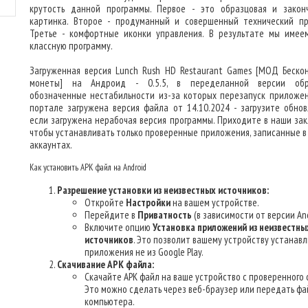
крутость данной программы. Первое - это образцовая и закон
картинка. Второе - продуманный и совершенный технический пр
Третье - комфортные иконки управления. В результате мы имее
классную программу.
Загруженная версия Lunch Rush HD Restaurant Games [МОД Беско
монеты] на Андроид - 0.5.5, в переделанной версии обр
обозначенные нестабильности из-за которых перезапуск приложен
портале загружена версия файла от 14.10.2024 - загрузите обнов
если загружена нерабочая версия программы. Приходите в наши зак
чтобы устанавливать только проверенные приложения, записанные в
аккаунтах.
Как установить APK файл на Android
Разрешение установки из неизвестных источников:
Откройте
Настройки
на вашем устройстве.
Перейдите в
Приватность
(в зависимости от версии And
Включите опцию
Установка приложений из неизвестны
источников
. Это позволит вашему устройству устанав
приложения не из Google Play.
Скачивание APK файла:
Скачайте APK файл на ваше устройство с проверенного 
Это можно сделать через веб-браузер или передать фа
компьютера.