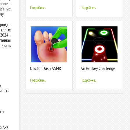
Doctor Game
Clinic
орое -
Подробнее...
Подробнее...
ортные
му.
дроид -
оторых
2024 -
танная
вливать
Doctor Dash ASMR
Air Hockey Challenge
Hospital
Подробнее...
Подробнее...
х
ливать
ать
о APK