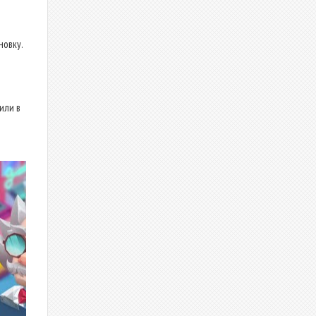
новку.
или в