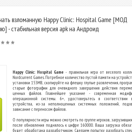
чать взломанную Happy Clinic: Hospital Game [МОД
ю] - стабильная версия apk на Андроид
Happy Clinic: Hospital Game
- правильная игра от веселого колл
Nordcurrent Games. Потребное количество пустой памяти на устройст
установки 153MB, скопируйте на флешку глупые развлечения, програ
старые фотографии для очевидного завершения действия перем
ценных файлов. Главнейшее указание - современная модиф
операционной системы. 6+, удостоверьтесь в соответствии 
устройства, из-за неполноценных системных положений, подх
зависание с переносом файлов.
О популярности игры можно смотреть по группе игроков, загрузивших
после обновления поднялось к цифре 160000. Ваша загрузка обяза
будет обработана разработчиком. Сделаем попытку разобрать спе