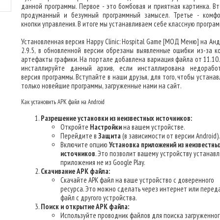
данной программы. Первое - это бомбовая и приятная картинка. Вт
продуманный и безумный программный замысел. Третье - комф
кнопки управления. В итоге мы устанавливаем себе классную програм
Установленная версия Happy Clinic: Hospital Game [МОД Меню] на Ан
2.9.5, в обновленной версии обрезаны выявленные ошибки из-за к
артефакты графики. На портале добавлена вариация файла от 11.10.
инсталлируйте данный архив, если инсталлирована недорабо
версия программы. Вступайте в наши друзья, для того, чтобы устана
только новейшие программы, загруженные нами на сайт.
Как установить APK файл на Android
Разрешение установки из неизвестных источников:
Откройте
Настройки
на вашем устройстве.
Перейдите в
Защита
(в зависимости от версии Android).
Включите опцию
Установка приложений из неизвестны
источников
. Это позволит вашему устройству устанав
приложения не из Google Play.
Скачивание APK файла:
Скачайте APK файл на ваше устройство с доверенного
ресурса. Это можно сделать через интернет или перед
файл с другого устройства.
Поиск и открытие APK файла:
Используйте проводник файлов для поиска загруженног