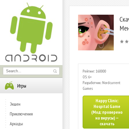
Ска
Мен
Рейтинг: 160000
OS: 6+
Разработчик: Nordcurrent
Игры
Games
Happy Clinic:
Экшен
Hospital Game
(Мод: проверено
Приключения
на вирусы) —
Аркады
скачать