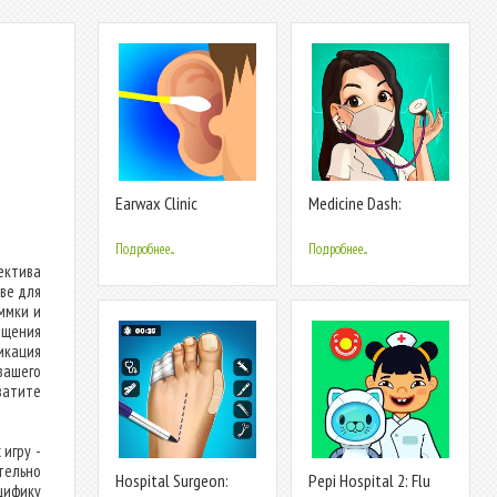
Earwax Clinic
Medicine Dash:
Hospital Game
Подробнее...
Подробнее...
ектива
ве для
ммки и
ещения
икация
вашего
ватите
 игру -
тельно
Hospital Surgeon:
Pepi Hospital 2: Flu
цифику