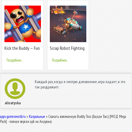
Kick the Buddy－Fun
Scrap Robot Fighting
Action Game
Подробнее...
Подробнее...
Каждый раз, когда я смотрю дополнение, игра падает, и это
так раздражает.
alisatyska
apps-gamesworld.ru
»
Казуальные
» Скачать взломанную Buddy Toss (Бадди Тосс) [МОД Mega
Pack] - полная версия apk на Андроид