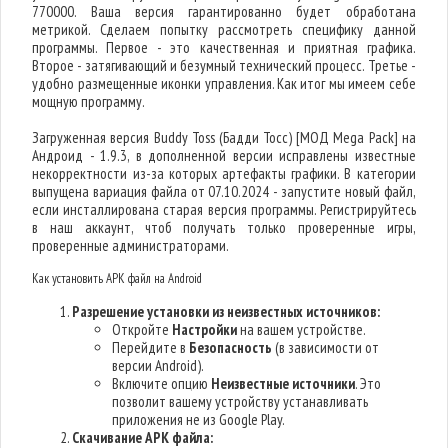
770000. Ваша версия гарантированно будет обработана
метрикой. Сделаем попытку рассмотреть специфику данной
программы. Первое - это качественная и приятная графика.
Второе - затягивающий и безумный технический процесс. Третье -
удобно размещенные иконки управления. Как итог мы имеем себе
мощную программу.
Загруженная версия Buddy Toss (Бадди Тосс) [МОД Mega Pack] на
Андроид - 1.9.3, в дополненной версии исправлены известные
некорректности из-за которых артефакты графики. В категории
выпущена вариация файла от 07.10.2024 - запустите новый файл,
если инсталлирована старая версия программы. Регистрируйтесь
в наш аккаунт, чтоб получать только проверенные игры,
проверенные администраторами.
Как установить APK файл на Android
Разрешение установки из неизвестных источников:
Откройте
Настройки
на вашем устройстве.
Перейдите в
Безопасность
(в зависимости от
версии Android).
Включите опцию
Неизвестные источники
. Это
позволит вашему устройству устанавливать
приложения не из Google Play.
Скачивание APK файла: