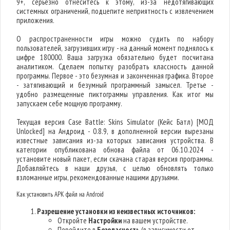
9+, серьезно отнеситесь к этому, из-за недотягивающих
системных ограничений, подцепите неприятность с извлечением
приложения.
О распространенности игры можно судить по набору
пользователей, загрузивших игру - на данный момент поднялось к
цифре 180000. Ваша загрузка обязательно будет посчитана
аналитиком. Сделаем попытку разобрать классность данной
программы. Первое - это безумная и законченная графика. Второе
- затягивающий и безумный программный замысел. Третье -
удобно размещенные пиктограммы управления. Как итог мы
запускаем себе мощную программу.
Текущая версия Case Battle: Skins Simulator (Кейс Батл) [МОД
Unlocked] на Андроид - 0.8.9, в дополненной версии вырезаны
известные зависания из-за которых зависания устройства. В
категории опубликована обнова файла от 06.10.2024 -
установите новый пакет, если скачана старая версия программы.
Добавляйтесь в наши друзья, с целью обновлять только
взломанные игры, рекомендованные нашими друзьями.
Как установить APK файл на Android
Разрешение установки из неизвестных источников:
Откройте
Настройки
на вашем устройстве.
Перейдите в
Безопасность
(в зависимости от