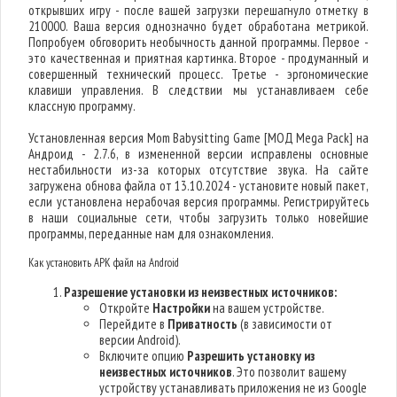
открывших игру - после вашей загрузки перешагнуло отметку в
210000. Ваша версия однозначно будет обработана метрикой.
Попробуем обговорить необычность данной программы. Первое -
это качественная и приятная картинка. Второе - продуманный и
совершенный технический процесс. Третье - эргономические
клавиши управления. В следствии мы устанавливаем себе
классную программу.
Установленная версия Mom Babysitting Game [МОД Mega Pack] на
Андроид - 2.7.6, в измененной версии исправлены основные
нестабильности из-за которых отсутствие звука. На сайте
загружена обнова файла от 13.10.2024 - установите новый пакет,
если установлена нерабочая версия программы. Регистрируйтесь
в наши социальные сети, чтобы загрузить только новейшие
программы, переданные нам для ознакомления.
Как установить APK файл на Android
Разрешение установки из неизвестных источников:
Откройте
Настройки
на вашем устройстве.
Перейдите в
Приватность
(в зависимости от
версии Android).
Включите опцию
Разрешить установку из
неизвестных источников
. Это позволит вашему
устройству устанавливать приложения не из Google