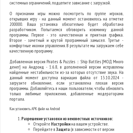
системных ограничений, подцепите зависание с загрузкой.
О признании игры можно посмотреть по группе игроков,
открывших игру - на данный момент остановилось на отметке
200000. Ваша установка обязательно будет обработана
разработчиком. Попытаемся обговорить изюминку данной
программы. Первое - это качественная и приятная графика.
Второе - зачетный и крутой программный замысел. Третье -
комфортные иконки управления. В результате мы загружаем себе
качественную программу.
Добавленная версия Pirates & Puzzles：Ship Battles [МОД Много
денег] на Андроид - 1.6.8, в дополненной версии исправлены
найденные нестабильности из-за которых отсутствие звука. На
данный момент доступна вариация файла от 13.10.2024 -
загрузите обновление, если установлена плохая версия
программы. Добавляйтесь в наши пользователи, чтобы обновлять
только любимые приложения, добавленные модераторами
портала.
Как установить APK файл на Android
Разрешение установки из неизвестных источников:
Откройте
Настройки
на вашем устройстве.
Перейдите в
Защита
(в зависимости от версии