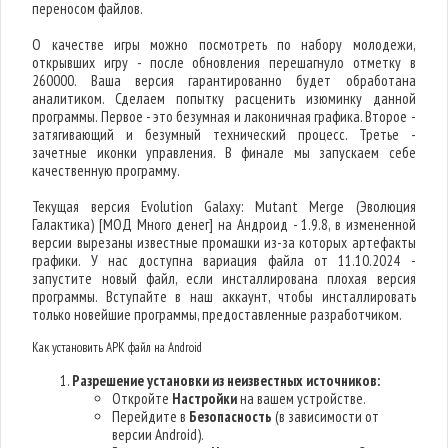
переносом файлов.
О качестве игры можно посмотреть по набору молодежи,
открывших игру - после обновления перешагнуло отметку в
260000. Ваша версия гарантированно будет обработана
аналитиком. Сделаем попытку расценить изюминку данной
программы. Первое - это безумная и лаконичная графика. Второе -
затягивающий и безумный технический процесс. Третье -
зачетные иконки управления. В финале мы запускаем себе
качественную программу.
Текущая версия Evolution Galaxy: Mutant Merge (Эволюция
Галактика) [МОД Много денег] на Андроид - 1.9.8, в измененной
версии вырезаны известные промашки из-за которых артефакты
графики. У нас доступна вариация файла от 11.10.2024 -
запустите новый файл, если инсталлирована плохая версия
программы. Вступайте в наш аккаунт, чтобы инсталлировать
только новейшие программы, предоставленные разработчиком.
Как установить APK файл на Android
Разрешение установки из неизвестных источников:
Откройте
Настройки
на вашем устройстве.
Перейдите в
Безопасность
(в зависимости от
версии Android).