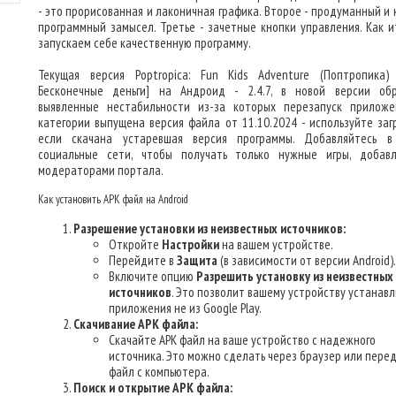
- это прорисованная и лаконичная графика. Второе - продуманный и 
программный замысел. Третье - зачетные кнопки управления. Как и
запускаем себе качественную программу.
Текущая версия Poptropica: Fun Kids Adventure (Поптропика
Бесконечные деньги] на Андроид - 2.4.7, в новой версии об
выявленные нестабильности из-за которых перезапуск приложе
категории выпущена версия файла от 11.10.2024 - используйте загр
если скачана устаревшая версия программы. Добавляйтесь 
социальные сети, чтобы получать только нужные игры, добав
модераторами портала.
Как установить APK файл на Android
Разрешение установки из неизвестных источников:
Откройте
Настройки
на вашем устройстве.
Перейдите в
Защита
(в зависимости от версии Android).
Включите опцию
Разрешить установку из неизвестных
источников
. Это позволит вашему устройству устанав
приложения не из Google Play.
Скачивание APK файла:
Скачайте APK файл на ваше устройство с надежного
источника. Это можно сделать через браузер или пере
файл с компьютера.
Поиск и открытие APK файла: