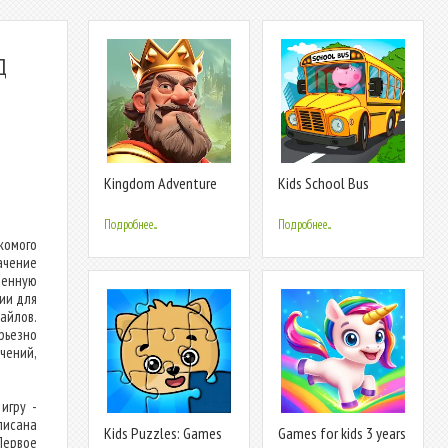
Д
Kingdom Adventure
Kids School Bus
Saga
Adventure
Подробнее...
Подробнее...
омого
ачение
менную
ии для
йлов.
рьезно
чений,
игру -
писана
Kids Puzzles: Games
Games for kids 3 years
Первое