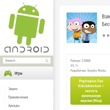
Взл
Бес
Рейтинг: 170000
OS: 7+
Разработчик: StoryArc Media
Игры
Poptropica: Fun
Kids Adventure —
Экшен
скачать
взломанную
Приключения
версию (Мод)
Аркады