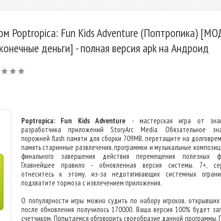
ом Poptropica: Fun Kids Adventure (Поптропика) [МО
конечные деньги] - полная версия apk на Андроид
Poptropica: Fun Kids Adventure
- мастерская игра от знак
разработчика приложений StoryArc Media. Обязательное зн
порожней flash памяти для сборки 709MB, перетащите на долговре
память старинные развлечения, программки и музыкальные композиц
финального завершения действия перемещения полезных фа
Главнейшее правило - обновленная версия системы. 7+, се
отнеситесь к этому, из-за недотягивающих системных ограни
подхватите тормоза с извлечением приложения.
О популярности игры можно судить по набору игроков, открывших 
после обновления получилось 170000. Ваша версия 100% будет за
счетчиком. Попытаемся обговорить своеобразие данной программы. 