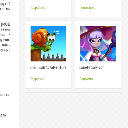
for Kids
old
крутой
Подробнее...
Подробнее...
тог мы
) [МОД
резаны
ния. В
узчик,
в наши
ленные
Snail Bob 1: Adventure
Lonely Survivor
Puzzle
Подробнее...
Подробнее...
ливать
дать