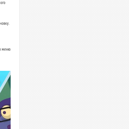
ого
новку.
в меню