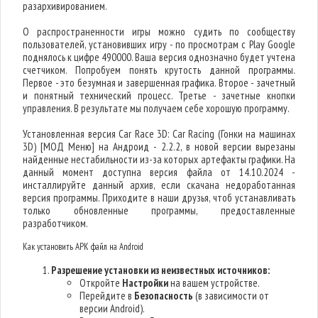
разархивированием.
О распространенности игры можно судить по сообществу
пользователей, установивших игру - по просмотрам с Play Google
поднялось к цифре 490000. Ваша версия однозначно будет учтена
счетчиком. Попробуем понять крутость данной программы.
Первое - это безумная и завершенная графика. Второе - зачетный
и понятный технический процесс. Третье - зачетные кнопки
управления. В результате мы получаем себе хорошую программу.
Установленная версия Car Race 3D: Car Racing (Гонки на машинах
3D) [МОД Меню] на Андроид - 2.2.2, в новой версии вырезаны
найденные нестабильности из-за которых артефакты графики. На
данный момент доступна версия файла от 14.10.2024 -
инсталлируйте данный архив, если скачана недоработанная
версия программы. Приходите в наши друзья, чтоб устанавливать
только обновленные программы, предоставленные
разработчиком.
Как установить APK файл на Android
Разрешение установки из неизвестных источников:
Откройте
Настройки
на вашем устройстве.
Перейдите в
Безопасность
(в зависимости от
версии Android).