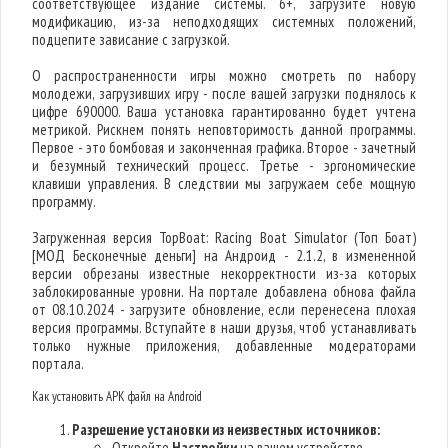
соответствующее издание системы. 6+, загрузите новую
модификацию, из-за неподходящих системных положений,
подцепите зависание с загрузкой.
О распространенности игры можно смотреть по набору
молодежи, загрузивших игру - после вашей загрузки поднялось к
цифре 690000. Ваша установка гарантированно будет учтена
метрикой. Рискнем понять неповторимость данной программы.
Первое - это бомбовая и законченная графика. Второе - зачетный
и безумный технический процесс. Третье - эргономические
клавиши управления. В следствии мы загружаем себе мощную
программу.
Загруженная версия TopBoat: Racing Boat Simulator (Топ Боат)
[МОД Бесконечные деньги] на Андроид - 2.1.2, в измененной
версии обрезаны известные некорректности из-за которых
заблокированные уровни. На портале добавлена обнова файла
от 08.10.2024 - загрузите обновление, если перенесена плохая
версия программы. Вступайте в наши друзья, чтоб устанавливать
только нужные приложения, добавленные модераторами
портала.
Как установить APK файл на Android
Разрешение установки из неизвестных источников:
Откройте
Настройки
на вашем устройстве.