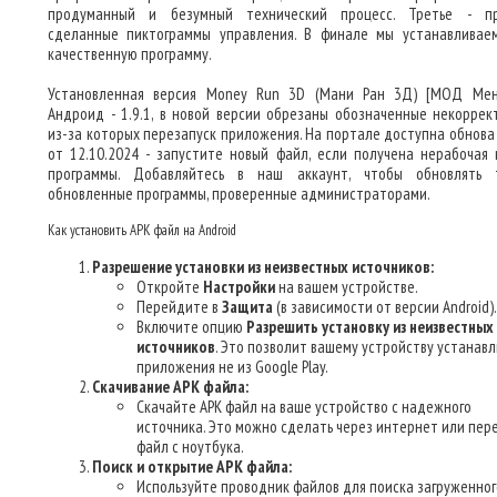
продуманный и безумный технический процесс. Третье - п
сделанные пиктограммы управления. В финале мы устанавливае
качественную программу.
Установленная версия Money Run 3D (Мани Ран 3Д) [МОД Ме
Андроид - 1.9.1, в новой версии обрезаны обозначенные некоррек
из-за которых перезапуск приложения. На портале доступна обнова
от 12.10.2024 - запустите новый файл, если получена нерабочая 
программы. Добавляйтесь в наш аккаунт, чтобы обновлять 
обновленные программы, проверенные администраторами.
Как установить APK файл на Android
Разрешение установки из неизвестных источников:
Откройте
Настройки
на вашем устройстве.
Перейдите в
Защита
(в зависимости от версии Android).
Включите опцию
Разрешить установку из неизвестных
источников
. Это позволит вашему устройству устанав
приложения не из Google Play.
Скачивание APK файла:
Скачайте APK файл на ваше устройство с надежного
источника. Это можно сделать через интернет или пер
файл с ноутбука.
Поиск и открытие APK файла:
Используйте проводник файлов для поиска загруженног