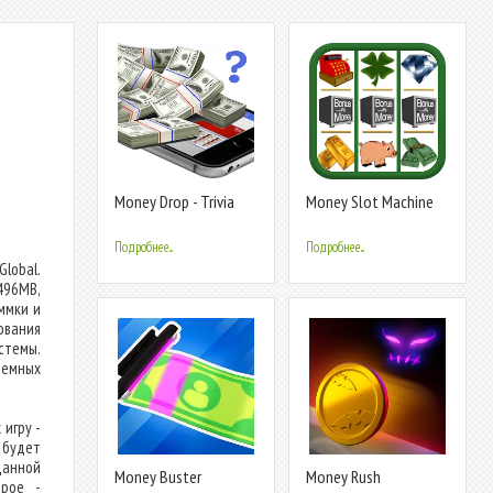
Money Drop - Trivia
Money Slot Machine
Quiz Game
Подробнее...
Подробнее...
lobal.
496MB,
ммки и
ования
стемы.
темных
игру -
 будет
данной
Money Buster
Money Rush
орое -