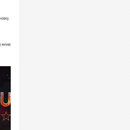
новку.
в меню