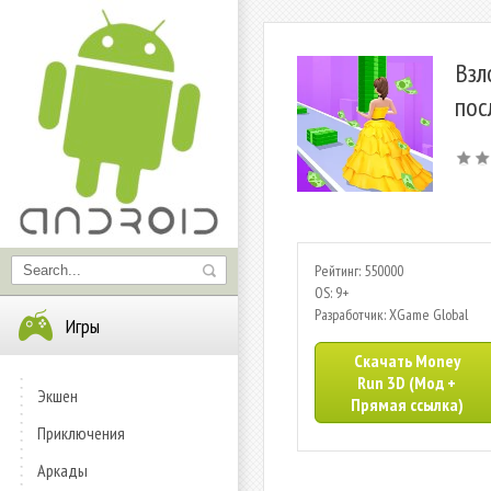
Взл
пос
Рейтинг: 550000
OS: 9+
Разработчик: XGame Global
Игры
Скачать Money
Run 3D (Мод +
Экшен
Прямая ссылка)
Приключения
Аркады