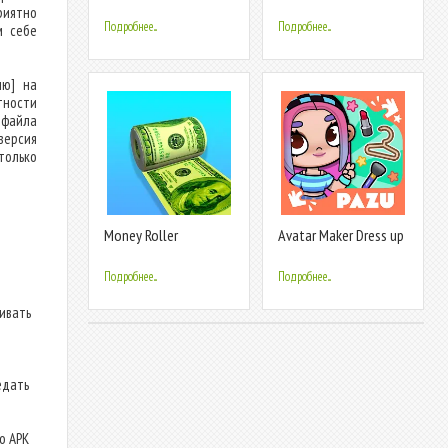
риятно
Подробнее...
Подробнее...
м себе
ню] на
тности
 файла
версия
только
Money Roller
Avatar Maker Dress up
for kids
Подробнее...
Подробнее...
ливать
едать
о APK