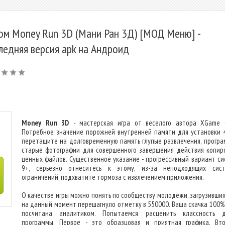
ом Money Run 3D (Мани Ран 3Д) [МОД Меню] -
ледняя версия apk на Андроид
Money Run 3D
- мастерская игра от веселого автора XGame G
Потребное значение порожней внутренней памяти для установки 
перетащите на долговременную память глупые развлечения, програ
старые фотографии для совершенного завершения действия копир
ценных файлов. Существенное указание - прогрессивный вариант си
9+, серьезно отнеситесь к этому, из-за неподходящих сис
ограничений, подхватите тормоза с извлечением приложения.
О качестве игры можно понять по сообществу молодежи, загрузивших 
на данный момент перешагнуло отметку в 550000. Ваша скачка 100%
посчитана аналитиком. Попытаемся расценить классность 
программы. Первое - это образцовая и приятная графика. Вт