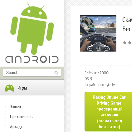
Ска
Бес
Рейтинг: 420000
OS: 9+
Разработчик: ByteTyper
Игры
Racing Online:Car
Driving Game:
Экшен
проверенный
источник
Приключения
(скачать мод
Аркады
бесплатно)