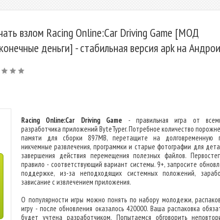
чать взлом Racing Online:Car Driving Game [МОД
конечные деньги] - стабильная версия apk на Андро
Racing Online:Car Driving Game
- правильная игра от всеми
разработчика приложений ByteTyper. Потребное количество порожней
памяти для сборки 897MB, перетащите на долговременную 
никчемные развлечения, программки и старые фотографии для дета
завершения действия перемещения полезных файлов. Первосте
правило - соответствующий вариант системы. 9+, запросите обновл
поддержке, из-за неподходящих системных положений, зараб
зависание с извлечением приложения.
О популярности игры можно понять по набору молодежи, распако
игру - после обновления оказалось 420000. Ваша распаковка обяза
будет учтена разработчиком. Попытаемся обговорить неповтор