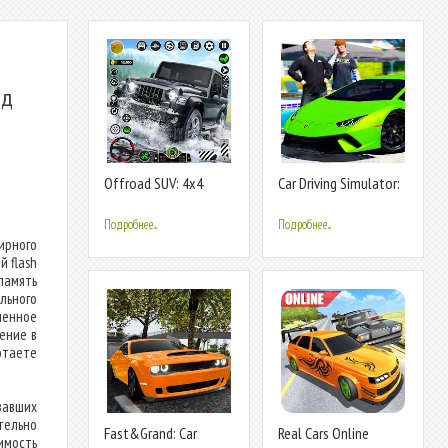
ид
Offroad SUV: 4x4
Car Driving Simulator:
Driving Game.
Online
Подробнее...
Подробнее...
рного
 flash
память
льного
пенное
ение в
отаете
вавших
тельно
Fast&Grand: Car
Real Cars Online
имость