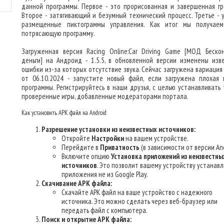
данной программы. Первое - это прорисованная и завершенная гр
Второе - затягивающий и безумный технический процесс. Третье - 
размещенные пиктограммы управления. Как итог мы получае
потрясающую программу.
Загруженная версия Racing Online:Car Driving Game [МОД Беско
деньги] на Андроид - 1.5.5, в обновленной версии изменены изв
ошибки из-за которых отсутствие звука. Сейчас загружена вариация
от 06.10.2024 - запустите новый файл, если загружена плохая 
программы. Регистрируйтесь в наши друзья, с целью устанавливать 
проверенные игры, добавленные модераторами портала.
Как установить APK файл на Android
Разрешение установки из неизвестных источников:
Откройте
Настройки
на вашем устройстве.
Перейдите в
Приватность
(в зависимости от версии And
Включите опцию
Установка приложений из неизвестны
источников
. Это позволит вашему устройству устанав
приложения не из Google Play.
Скачивание APK файла:
Скачайте APK файл на ваше устройство с надежного
источника. Это можно сделать через веб-браузер или
передать файл с компьютера.
Поиск и открытие APK файла: