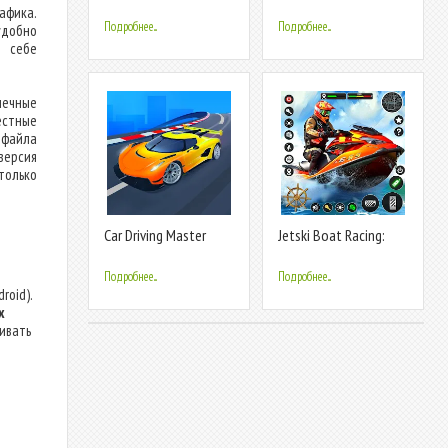
Driving Game
Racing
афика.
Подробнее...
Подробнее...
удобно
м себе
нечные
естные
 файла
версия
только
Car Driving Master
Jetski Boat Racing:
Racing 3D
Boat Games
Подробнее...
Подробнее...
roid).
х
ливать