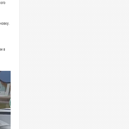
ого
новку.
и в