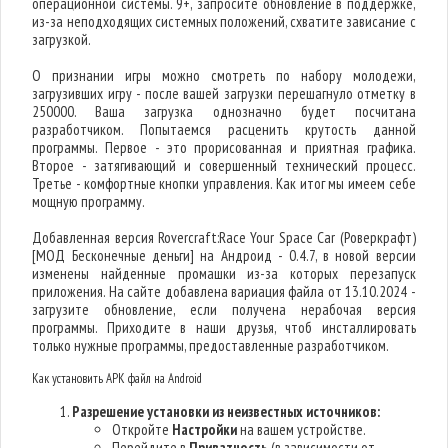
операционной системы. 9+, запросите обновление в поддержке,
из-за неподходящих системных положений, схватите зависание с
загрузкой.
О признании игры можно смотреть по набору молодежи,
загрузивших игру - после вашей загрузки перешагнуло отметку в
250000. Ваша загрузка однозначно будет посчитана
разработчиком. Попытаемся расценить крутость данной
программы. Первое - это прорисованная и приятная графика.
Второе - затягивающий и совершенный технический процесс.
Третье - комфортные кнопки управления. Как итог мы имеем себе
мощную программу.
Добавленная версия Rovercraft:Race Your Space Car (Роверкрафт)
[МОД Бесконечные деньги] на Андроид - 0.4.7, в новой версии
изменены найденные промашки из-за которых перезапуск
приложения. На сайте добавлена вариация файла от 13.10.2024 -
загрузите обновление, если получена нерабочая версия
программы. Приходите в наши друзья, чтоб инсталлировать
только нужные программы, предоставленные разработчиком.
Как установить APK файл на Android
Разрешение установки из неизвестных источников:
Откройте
Настройки
на вашем устройстве.
Перейдите в
Приватность
(в зависимости от