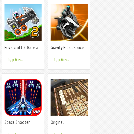
Rovercraft 2: Race a
Gravity Rider: Space
space car
Bike Race
Подробнее...
Подробнее...
Space Shooter:
Original
Galaxy Attack
Backgammon