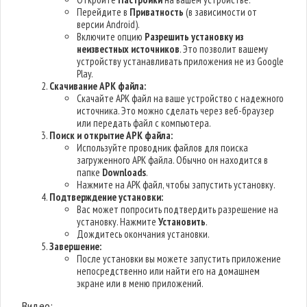
Перейдите в
Приватность
(в зависимости от
версии Android).
Включите опцию
Разрешить установку из
неизвестных источников
. Это позволит вашему
устройству устанавливать приложения не из Google
Play.
Скачивание APK файла:
Скачайте APK файл на ваше устройство с надежного
источника. Это можно сделать через веб-браузер
или передать файл с компьютера.
Поиск и открытие APK файла:
Используйте проводник файлов для поиска
загруженного APK файла. Обычно он находится в
папке
Downloads
.
Нажмите на APK файл, чтобы запустить установку.
Подтверждение установки:
Вас может попросить подтвердить разрешение на
установку. Нажмите
Установить
.
Дождитесь окончания установки.
Завершение:
После установки вы можете запустить приложение
непосредственно или найти его на домашнем
экране или в меню приложений.
Видео: