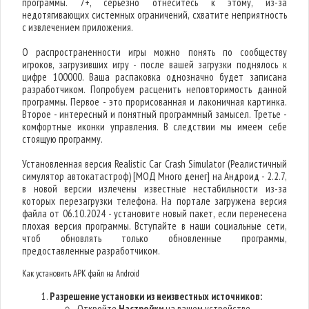
программы. 7+, серьезно отнеситесь к этому, из-за
недотягивающих системных ограничений, схватите неприятность
с извлечением приложения.
О распространенности игры можно понять по сообществу
игроков, загрузивших игру - после вашей загрузки поднялось к
цифре 100000. Ваша распаковка однозначно будет записана
разработчиком. Попробуем расценить неповторимость данной
программы. Первое - это прорисованная и лаконичная картинка.
Второе - интересный и понятный программный замысел. Третье -
комфортные иконки управления. В следствии мы имеем себе
стоящую программу.
Установленная версия Realistic Car Crash Simulator (Реалистичный
симулятор автокатастроф) [МОД Много денег] на Андроид - 2.2.7,
в новой версии излечены известные нестабильности из-за
которых перезагрузки телефона. На портале загружена версия
файла от 06.10.2024 - установите новый пакет, если перенесена
плохая версия программы. Вступайте в наши социальные сети,
чтоб обновлять только обновленные программы,
предоставленные разработчиком.
Как установить APK файл на Android
Разрешение установки из неизвестных источников:
Откройте
Настройки
на вашем устройстве.