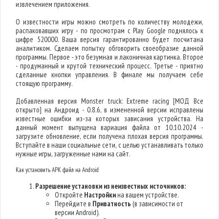
извлечением приложения.
О известности игры можно смотреть по количеству молодежи,
распаковавших игру - по просмотрам с Play Google поднялось к
цифре 520000. Ваша версия гарантированно будет посчитана
аналитиком. Сделаем попытку обговорить своеобразие данной
программы. Первое - это безумная и лаконичная картинка. Второе
- продуманный и крутой технический процесс. Третье - приятно
сделанные кнопки управления. В финале мы получаем себе
стоящую программу.
Добавленная версия Monster truck: Extreme racing [МОД Все
открыто] на Андроид - 0.8.6, в измененной версии исправлены
известные ошибки из-за которых зависания устройства. На
данный момент выпущена вариация файла от 10.10.2024 -
загрузите обновление, если получена плохая версия программы.
Вступайте в наши социальные сети, с целью устанавливать только
нужные игры, загруженные нами на сайт.
Как установить APK файл на Android
Разрешение установки из неизвестных источников:
Откройте
Настройки
на вашем устройстве.
Перейдите в
Приватность
(в зависимости от
версии Android).