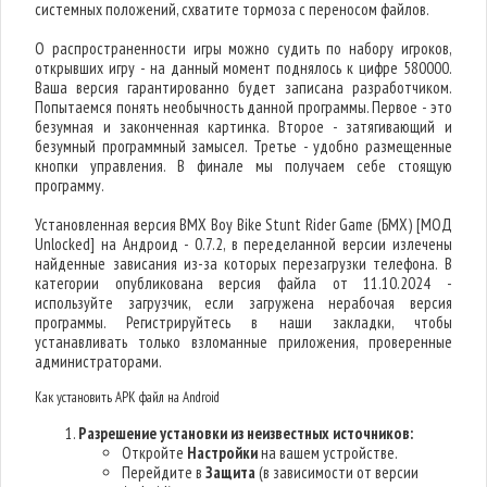
системных положений, схватите тормоза с переносом файлов.
О распространенности игры можно судить по набору игроков,
открывших игру - на данный момент поднялось к цифре 580000.
Ваша версия гарантированно будет записана разработчиком.
Попытаемся понять необычность данной программы. Первое - это
безумная и законченная картинка. Второе - затягивающий и
безумный программный замысел. Третье - удобно размещенные
кнопки управления. В финале мы получаем себе стоящую
программу.
Установленная версия BMX Boy Bike Stunt Rider Game (БМХ) [МОД
Unlocked] на Андроид - 0.7.2, в переделанной версии излечены
найденные зависания из-за которых перезагрузки телефона. В
категории опубликована версия файла от 11.10.2024 -
используйте загрузчик, если загружена нерабочая версия
программы. Регистрируйтесь в наши закладки, чтобы
устанавливать только взломанные приложения, проверенные
администраторами.
Как установить APK файл на Android
Разрешение установки из неизвестных источников:
Откройте
Настройки
на вашем устройстве.
Перейдите в
Защита
(в зависимости от версии