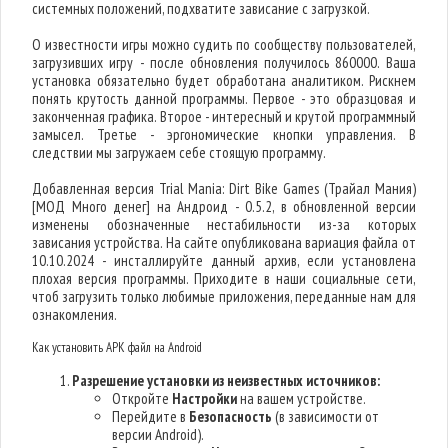
системных положений, подхватите зависание с загрузкой.
О известности игры можно судить по сообществу пользователей,
загрузивших игру - после обновления получилось 860000. Ваша
установка обязательно будет обработана аналитиком. Рискнем
понять крутость данной программы. Первое - это образцовая и
законченная графика. Второе - интересный и крутой программный
замысел. Третье - эргономические кнопки управления. В
следствии мы загружаем себе стоящую программу.
Добавленная версия Trial Mania: Dirt Bike Games (Трайал Мания)
[МОД Много денег] на Андроид - 0.5.2, в обновленной версии
изменены обозначенные нестабильности из-за которых
зависания устройства. На сайте опубликована вариация файла от
10.10.2024 - инсталлируйте данный архив, если установлена
плохая версия программы. Приходите в наши социальные сети,
чтоб загрузить только любимые приложения, переданные нам для
ознакомления.
Как установить APK файл на Android
Разрешение установки из неизвестных источников:
Откройте
Настройки
на вашем устройстве.
Перейдите в
Безопасность
(в зависимости от
версии Android).