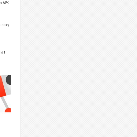
о APK
новку.
и в