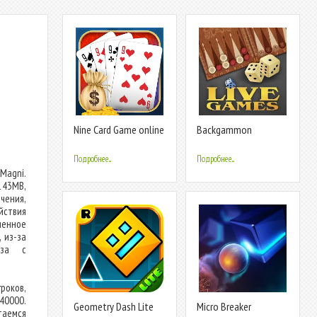
Nine Card Game online
Backgammon
offline
LiveGames online
Подробнее...
Подробнее...
Magni.
143MB,
ения,
йствия
ленное
 из-за
оза с
роков,
40000.
Geometry Dash Lite
Micro Breaker
таемся