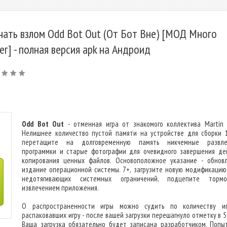
чать взлом Odd Bot Out (От Бот Вне) [МОД Много
ег] - полная версия apk на Андроид
Odd Bot Out
- отменная игра от знакомого коллектива Martin 
Нелишнее количество пустой памяти на устройстве для сборки 
перетащите на долговременную память никчемные развлеч
программки и старые фотографии для очевидного завершения де
копирования ценных файлов. Основоположное указание - обнов
издание операционной системы. 7+, загрузите новую модификацию,
недотягивающих системных ограничений, подцепите торм
извлечением приложения.
О распространенности игры можно судить по количеству иг
распаковавших игру - после вашей загрузки перешагнуло отметку в 5
Ваша загрузка обязательно будет записана разработчиком. Попы