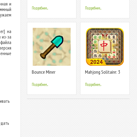
нная и
Подробнее...
Подробнее...
аммный
ружаем
ег] на
 из-за
 файла
версия
ленные
Bounce Miner
Mahjong Solitaire: 3
Tiles
Подробнее...
Подробнее...
ливать
едать