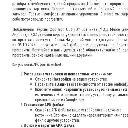
разобрать необычность данной программы. Первое - это прорисова
лаконичная картинка. Второе - затягивающий и понятный прогр
замысел. Третье - комфортные кнопки управления. В итоге мы заг
себе потрясающую программу.
Добавленная версия Odd Bot Out (От Бот Вне) [МОД Много ден
Андроид - 2.8.1, в новой версии удалены выявленные нестабильности
которых зависания устройства. На данный момент доступна обнова
от 05.10.2024 - запустите новый файл, если загружена нерабочая 
программы. Вступайте в наши друзья, чтоб обновлять только обнов
программы, рекомендованные нашими друзьями.
Как установить APK файл на Android
Разрешение установки из неизвестных источников:
Откройте
Настройки
на вашем устройстве.
Перейдите в
Защита
(в зависимости от версии Android).
Включите опцию
Разрешить установку из неизвестных
источников
. Это позволит вашему устройству устанав
приложения не из Google Play.
Скачивание APK файла:
Скачайте APK файл на ваше устройство с надежного
источника. Это можно сделать через интернет или пер
файл с другого устройства.
Поиск и открытие APK файла: