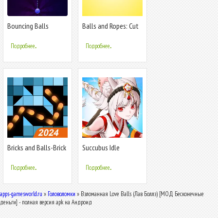
Bouncing Balls
Balls and Ropes: Cut
'n Bounce
Подробнее...
Подробнее...
Bricks and Balls-Brick
Succubus Idle
Crusher
Подробнее...
Подробнее...
apps-gamesworld.ru
»
Головоломки
» Взломанная Love Balls (Лав Боллз) [МОД Бесконечные
деньги] - полная версия apk на Андроид