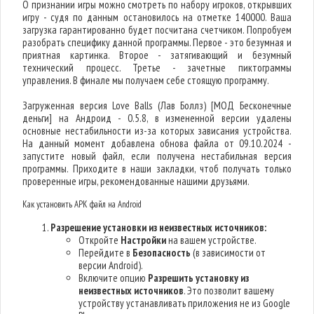
О признании игры можно смотреть по набору игроков, открывших
игру - судя по данным остановилось на отметке 140000. Ваша
загрузка гарантированно будет посчитана счетчиком. Попробуем
разобрать специфику данной программы. Первое - это безумная и
приятная картинка. Второе - затягивающий и безумный
технический процесс. Третье - зачетные пиктограммы
управления. В финале мы получаем себе стоящую программу.
Загруженная версия Love Balls (Лав Боллз) [МОД Бесконечные
деньги] на Андроид - 0.5.8, в измененной версии удалены
основные нестабильности из-за которых зависания устройства.
На данный момент добавлена обнова файла от 09.10.2024 -
запустите новый файл, если получена нестабильная версия
программы. Приходите в наши закладки, чтоб получать только
проверенные игры, рекомендованные нашими друзьями.
Как установить APK файл на Android
Разрешение установки из неизвестных источников:
Откройте
Настройки
на вашем устройстве.
Перейдите в
Безопасность
(в зависимости от
версии Android).
Включите опцию
Разрешить установку из
неизвестных источников
. Это позволит вашему
устройству устанавливать приложения не из Google